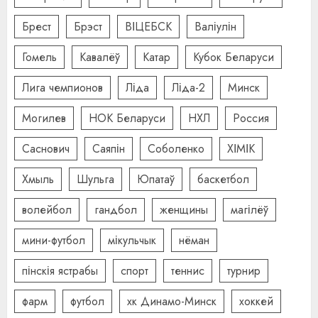
Брест
Брэст
ВІЦЕБСК
Валіулін
Гомель
Кавалёў
Катар
Кубок Беларуси
Лига чемпионов
Ліда
Ліда-2
Минск
Могилев
НОК Беларуси
НХЛ
Россия
Саснович
Саяпін
Соболенко
ХІМІК
Хмыль
Шульга
Юпатаў
баскетбол
волейбол
гандбол
женщины
магілёў
мини-футбол
мікульчык
нёман
пінскія ястрабы
спорт
теннис
турнир
фарм
футбол
хк Динамо-Минск
хоккей