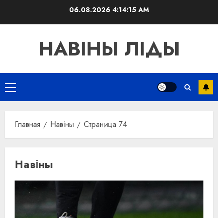
Перейти
06.08.2026
4:14:16 AM
к
содержимому
НАВІНЫ ЛІДЫ
Основное
меню
Главная
Навіны
Страница 74
Навіны