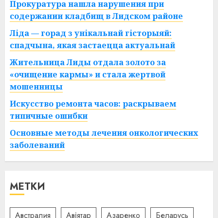
Прокуратура нашла нарушения при
содержании кладбищ в Лидском районе
Ліда — горад з унікальнай гісторыяй:
спадчына, якая застаецца актуальнай
Жительница Лиды отдала золото за
«очищение кармы» и стала жертвой
мошенницы
Искусство ремонта часов: раскрываем
типичные ошибки
Основные методы лечения онкологических
заболеваний
МЕТКИ
Австралия
Авіятар
Азаренко
Беларусь