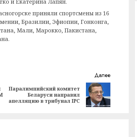
тко и Екатерина Лапян.
расногорске приняли спортсмены из 16
Армении, Бразилии, Эфиопии, Гонконга,
стана, Мали, Марокко, Пакистана,
ана.
Далее
и
Паралимпийский комитет
Предыдущая
Следующая
М
Беларуси направил
запись:
запись:
апелляцию в трибунал IРC