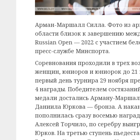
Арман-Маршалл Силла. Фото из ар
области близок к завершению меж
Russian Open — 2022 с участием бе
пресс-службе Минспорта.
Соревнования проходили в трех во
женщин, юниоров и юниорок до 21 г
первый день турнира 29 ноября пр
4 награды. Победителем состязаний
медали достались Арману-Маршалу
Даниила Юркова — бронза. А нака
пополнилась сразу восемью наград
Алексей Торчило, по серебру выиг
Юрков. На третью ступень пьедеста