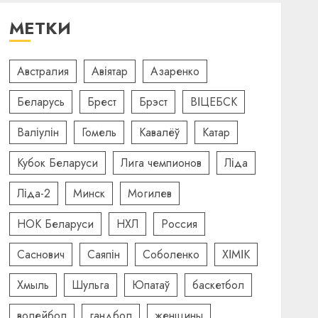
МЕТКИ
Австралия
Авіятар
Азаренко
Беларусь
Брест
Брэст
ВІЦЕБСК
Валіулін
Гомель
Кавалёў
Катар
Кубок Беларуси
Лига чемпионов
Ліда
Ліда-2
Минск
Могилев
НОК Беларуси
НХЛ
Россия
Саснович
Саяпін
Соболенко
ХІМІК
Хмыль
Шульга
Юпатаў
баскетбол
волейбол
гандбол
женщины