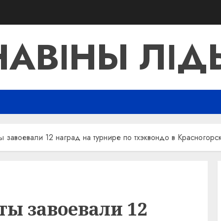
НАВІНЫ ЛІД
ы завоевали 12 наград на турнире по тхэквондо в Красногорс
ты завоевали 12