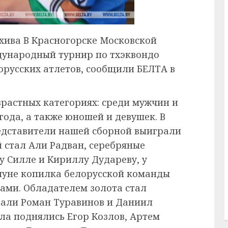
хива В Красногорске Московской
дународный турнир по тхэквондо
лорусских атлетов, сообщили БЕЛТА в
зрастных категориях: среди мужчин и
ода, а также юношей и девушек. В
едставители нашей сборной выиграли
 стал Али Радван, серебряные
 Силле и Кириллу Дудареву, у
нуне копилка белорусской команды
ами. Обладателем золота стал
рали Роман Туравинов и Даниил
ла поднялись Егор Козлов, Артем