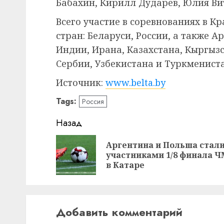
Бабахин, Кирилл Дударев, Юлия Ви
Всего участие в соревнованиях в К
стран: Беларуси, России, а также 
Индии, Ирана, Казахстана, Кыргыз
Сербии, Узбекистана и Туркменист
Источник:
www.belta.by
Tags:
Россия
Навигация
Назад
записи
Аргентина и Польша стал
участниками 1/8 финала Ч
в Катаре
Добавить комментарий