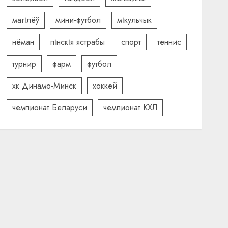
магілёў
мини-футбол
мікульчык
нёман
пінскія ястрабы
спорт
теннис
турнир
фарм
футбол
хк Динамо-Минск
хоккей
чемпионат Беларуси
чемпионат КХЛ