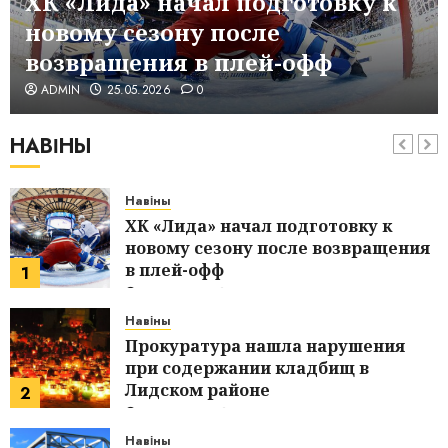
ХК «Лида» начал подготовку к
интерьере кухни: стиль и
новому сезону после
функциональность
6
29.12.2024
0
возвращения в плей-офф
Навіны
ADMIN
25.05.2026
0
Экс третья ракетка мира Саккари
из Греции разгромно проиграла на
НАВІНЫ
старте United Cup
7
28.12.2024
0
Навіны
ХК «Лида» начал подготовку к
новому сезону после возвращения
в плей-офф
1
25.05.2026
0
Навіны
Прокуратура нашла нарушения
при содержании кладбищ в
Лидском районе
2
29.04.2026
0
Навіны