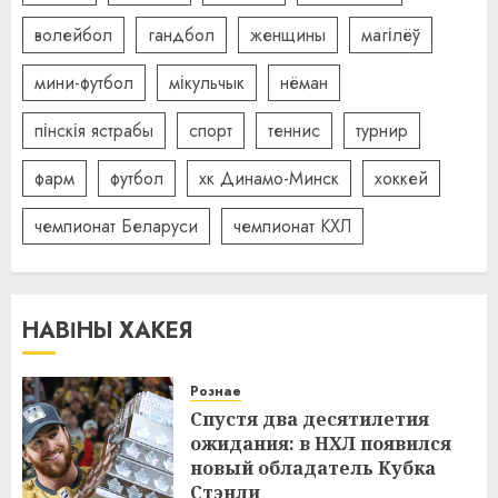
волейбол
гандбол
женщины
магілёў
мини-футбол
мікульчык
нёман
пінскія ястрабы
спорт
теннис
турнир
фарм
футбол
хк Динамо-Минск
хоккей
чемпионат Беларуси
чемпионат КХЛ
НАВІНЫ ХАКЕЯ
Рознае
Спустя два десятилетия
ожидания: в НХЛ появился
новый обладатель Кубка
Стэнли