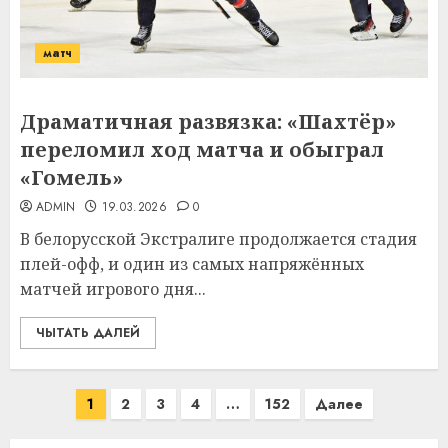
матч
Драматичная развязка: «Шахтёр»
переломил ход матча и обыграл
«Гомель»
ADMIN
19.03.2026
0
В белорусской Экстралиге продолжается стадия
плей-офф, и один из самых напряжённых
матчей игрового дня...
ЧЫТАТЬ ДАЛЕЙ
Пагинация
1
2
3
4
…
152
Далее
записей