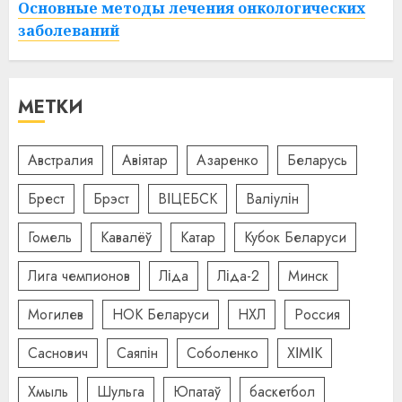
Основные методы лечения онкологических
заболеваний
МЕТКИ
Австралия
Авіятар
Азаренко
Беларусь
Брест
Брэст
ВІЦЕБСК
Валіулін
Гомель
Кавалёў
Катар
Кубок Беларуси
Лига чемпионов
Ліда
Ліда-2
Минск
Могилев
НОК Беларуси
НХЛ
Россия
Саснович
Саяпін
Соболенко
ХІМІК
Хмыль
Шульга
Юпатаў
баскетбол