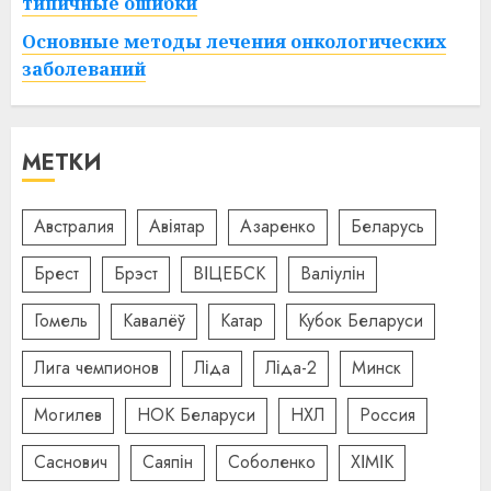
типичные ошибки
Основные методы лечения онкологических
заболеваний
МЕТКИ
Австралия
Авіятар
Азаренко
Беларусь
Брест
Брэст
ВІЦЕБСК
Валіулін
Гомель
Кавалёў
Катар
Кубок Беларуси
Лига чемпионов
Ліда
Ліда-2
Минск
Могилев
НОК Беларуси
НХЛ
Россия
Саснович
Саяпін
Соболенко
ХІМІК