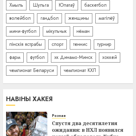
Хмыль
Шульга
Юпатаў
баскетбол
волейбол
гандбол
женщины
магілёў
мини-футбол
мікульчык
нёман
пінскія ястрабы
спорт
теннис
турнир
фарм
футбол
хк Динамо-Минск
хоккей
чемпионат Беларуси
чемпионат КХЛ
НАВІНЫ ХАКЕЯ
Рознае
Спустя два десятилетия
ожидания: в НХЛ появился