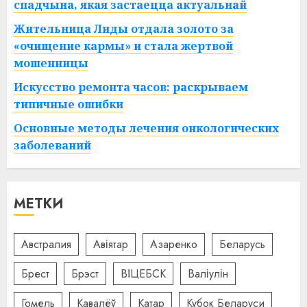
спадчына, якая застаецца актуальнай
Жительница Лиды отдала золото за
«очищение кармы» и стала жертвой
мошенницы
Искусство ремонта часов: раскрываем
типичные ошибки
Основные методы лечения онкологических
заболеваний
МЕТКИ
Австралия
Авіятар
Азаренко
Беларусь
Брест
Брэст
ВІЦЕБСК
Валіулін
Гомель
Кавалёў
Катар
Кубок Беларуси