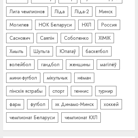
Лига чемпионов
Ліда
Ліда-2
Минск
Могилев
НОК Беларуси
НХЛ
Россия
Саснович
Саяпін
Соболенко
ХІМІК
Хмыль
Шульга
Юпатаў
баскетбол
волейбол
гандбол
женщины
магілёў
мини-футбол
мікульчык
нёман
пінскія ястрабы
спорт
теннис
турнир
фарм
футбол
хк Динамо-Минск
хоккей
чемпионат Беларуси
чемпионат КХЛ