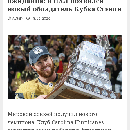
ожидания: в НХЛ появился
новый обладатель Кубка Стэнли
ADMIN
18.06.2026
Мировой хоккей получил нового
чемпиона. Клуб Carolina Hurricanes