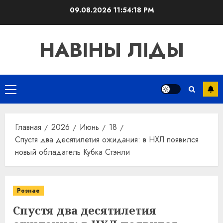
Перейти
09.08.2026
11:54:19 PM
к
содержимому
НАВІНЫ ЛІДЫ
Основное
меню
Главная
2026
Июнь
18
Спустя два десятилетия ожидания: в НХЛ появился
новый обладатель Кубка Стэнли
Рознае
Спустя два десятилетия