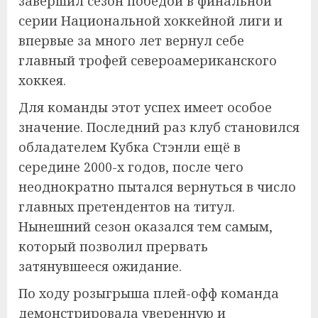
завершил сезон победой в финальной
серии Национальной хоккейной лиги и
впервые за много лет вернул себе
главный трофей североамериканского
хоккея.
Для команды этот успех имеет особое
значение. Последний раз клуб становился
обладателем Кубка Стэнли ещё в
середине 2000-х годов, после чего
неоднократно пытался вернуться в число
главных претендентов на титул.
Нынешний сезон оказался тем самым,
который позволил прервать
затянувшееся ожидание.
По ходу розыгрыша плей-офф команда
демонстрировала уверенную и