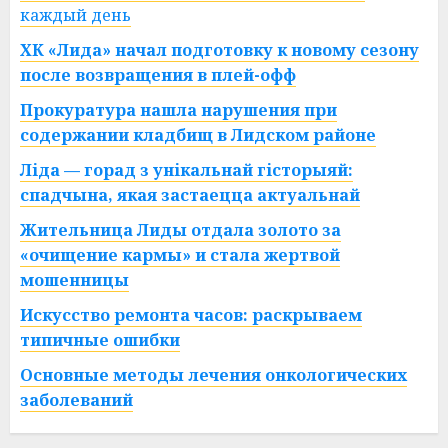
каждый день
ХК «Лида» начал подготовку к новому сезону
после возвращения в плей-офф
Прокуратура нашла нарушения при
содержании кладбищ в Лидском районе
Ліда — горад з унікальнай гісторыяй:
спадчына, якая застаецца актуальнай
Жительница Лиды отдала золото за
«очищение кармы» и стала жертвой
мошенницы
Искусство ремонта часов: раскрываем
типичные ошибки
Основные методы лечения онкологических
заболеваний