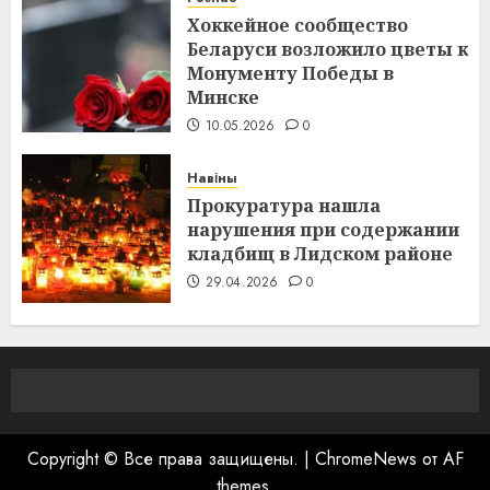
Хоккейное сообщество
Беларуси возложило цветы к
Монументу Победы в
Минске
10.05.2026
0
Навіны
Прокуратура нашла
нарушения при содержании
кладбищ в Лидском районе
29.04.2026
0
Copyright © Все права защищены.
|
ChromeNews
от AF
themes.