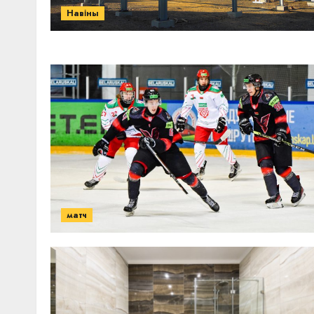
Навіны
матч