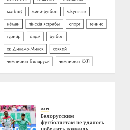
магілёў
мини-футбол
мікульчык
нёман
пінскія ястрабы
спорт
теннис
турнир
фарм
футбол
хк Динамо-Минск
хоккей
чемпионат Беларуси
чемпионат КХЛ
матч
Белорусским
футболистам не удалось
победить команду