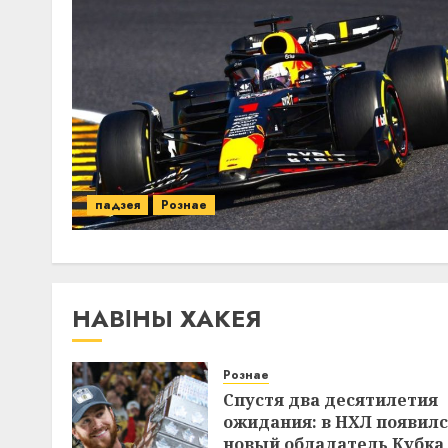
падзея
Рознае
НАВІНЫ ХАКЕЯ
Рознае
Спустя два десятилетия
ожидания: в НХЛ появил
новый обладатель Кубка