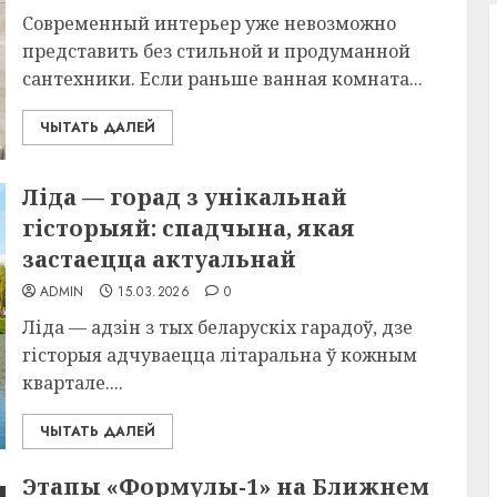
Современный интерьер уже невозможно
представить без стильной и продуманной
сантехники. Если раньше ванная комната...
ЧЫТАТЬ ДАЛЕЙ
Ліда — горад з унікальнай
гісторыяй: спадчына, якая
застаецца актуальнай
ADMIN
15.03.2026
0
Ліда — адзін з тых беларускіх гарадоў, дзе
гісторыя адчуваецца літаральна ў кожным
квартале....
ЧЫТАТЬ ДАЛЕЙ
Этапы «Формулы-1» на Ближнем