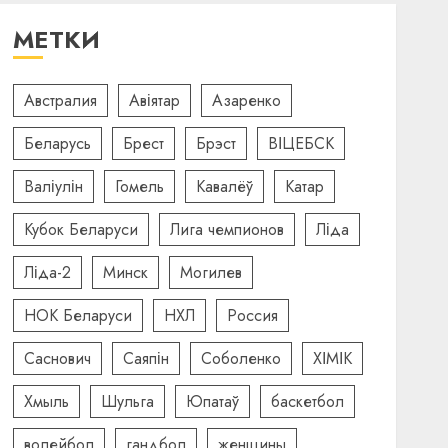
МЕТКИ
Австралия
Авіятар
Азаренко
Беларусь
Брест
Брэст
ВІЦЕБСК
Валіулін
Гомель
Кавалёў
Катар
Кубок Беларуси
Лига чемпионов
Ліда
Ліда-2
Минск
Могилев
НОК Беларуси
НХЛ
Россия
Саснович
Саяпін
Соболенко
ХІМІК
Хмыль
Шульга
Юпатаў
баскетбол
волейбол
гандбол
женщины