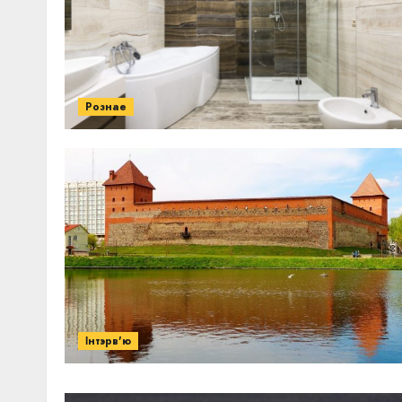
Рознае
Інтэрв'ю