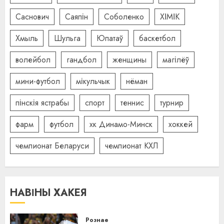
Саснович
Саяпін
Соболенко
ХІМІК
Хмыль
Шульга
Юпатаў
баскетбол
волейбол
гандбол
женщины
магілёў
мини-футбол
мікульчык
нёман
пінскія ястрабы
спорт
теннис
турнир
фарм
футбол
хк Динамо-Минск
хоккей
чемпионат Беларуси
чемпионат КХЛ
НАВІНЫ ХАКЕЯ
Рознае