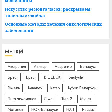
мошенницы
Искусство ремонта часов: раскрываем
типичные ошибки
Основные методы лечения онкологических
заболеваний
МЕТКИ
Австралия
Авіятар
Азаренко
Беларусь
Брест
Брэст
ВІЦЕБСК
Валіулін
Гомель
Кавалёў
Катар
Кубок Беларуси
Лига чемпионов
Ліда
Ліда-2
Минск
Могилев
НОК Беларуси
НХЛ
Россия