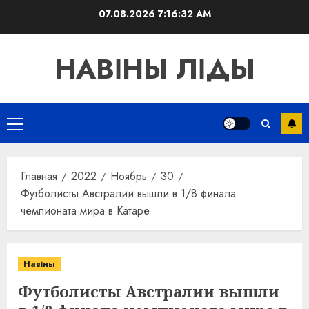
Перейти
07.08.2026
7:16:32 AM
к
содержимому
НАВІНЫ ЛІДЫ
Основное
меню
Главная
2022
Ноябрь
30
Футболисты Австралии вышли в 1/8 финала
чемпионата мира в Катаре
Навіны
Футболисты Австралии вышли