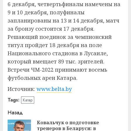
6 декабря, четвертьфиналы намечены на
9 и 10 декабря, полуфиналы
запланированы на 13 и 14 декабря, матч
за бронзу состоится 17 декабря.
Решающий поединок за чемпионский
титул пройдет 18 декабря на поле
Национального стадиона в Лусаиле,
который вмещает 89 тыс. зрителей.
Встречи ЧМ-2022 принимают восемь
футбольных арен Катара.
Источник:
www.belta.by
Tags:
Катар
Навигация
Назад
записи
Ковальчук о подготовке
тренеров в Беларуси: в
Пр