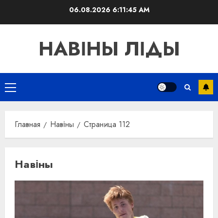
Перейти
06.08.2026
6:11:46 AM
к
содержимому
НАВІНЫ ЛІДЫ
Основное
меню
Главная
Навіны
Страница 112
Навіны