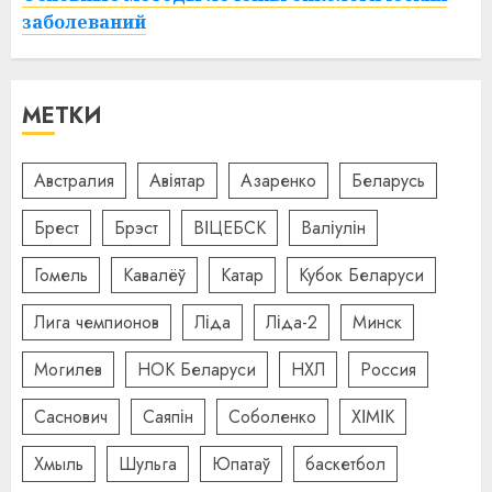
заболеваний
МЕТКИ
Австралия
Авіятар
Азаренко
Беларусь
Брест
Брэст
ВІЦЕБСК
Валіулін
Гомель
Кавалёў
Катар
Кубок Беларуси
Лига чемпионов
Ліда
Ліда-2
Минск
Могилев
НОК Беларуси
НХЛ
Россия
Саснович
Саяпін
Соболенко
ХІМІК
Хмыль
Шульга
Юпатаў
баскетбол