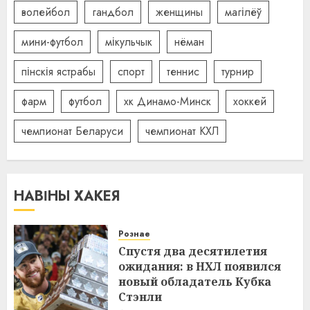
волейбол
гандбол
женщины
магілёў
мини-футбол
мікульчык
нёман
пінскія ястрабы
спорт
теннис
турнир
фарм
футбол
хк Динамо-Минск
хоккей
чемпионат Беларуси
чемпионат КХЛ
НАВІНЫ ХАКЕЯ
Рознае
Спустя два десятилетия
ожидания: в НХЛ появился
новый обладатель Кубка
Стэнли