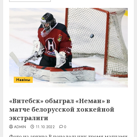
Навіны
«Витебск» обыграл «Неман» в
матче белорусской хоккейной
экстралиги
ADMIN
11.10.2022
0
Фото из архива В понедельник тремя матчами