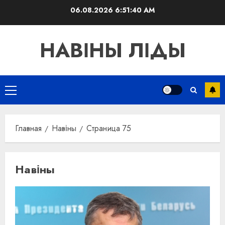
Перейти
06.08.2026
6:51:41 AM
к
содержимому
НАВІНЫ ЛІДЫ
Основное
меню
Главная
Навіны
Страница 75
Навіны