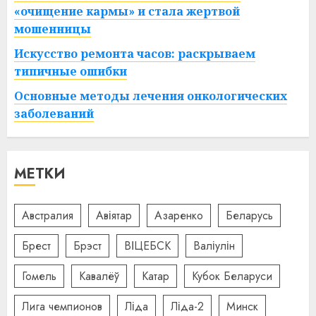
«очищение кармы» и стала жертвой
мошенницы
Искусство ремонта часов: раскрываем
типичные ошибки
Основные методы лечения онкологических
заболеваний
МЕТКИ
Австралия
Авіятар
Азаренко
Беларусь
Брест
Брэст
ВІЦЕБСК
Валіулін
Гомель
Кавалёў
Катар
Кубок Беларуси
Лига чемпионов
Ліда
Ліда-2
Минск