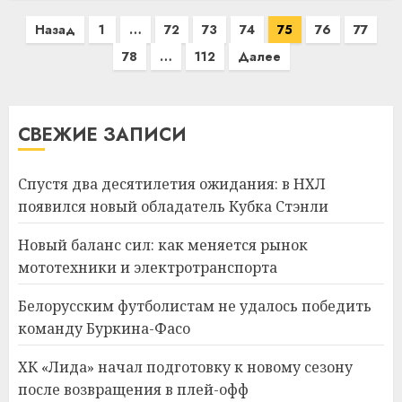
Пагинация
Назад
1
…
72
73
74
75
76
77
записей
78
…
112
Далее
СВЕЖИЕ ЗАПИСИ
Спустя два десятилетия ожидания: в НХЛ
появился новый обладатель Кубка Стэнли
Новый баланс сил: как меняется рынок
мототехники и электротранспорта
Белорусским футболистам не удалось победить
команду Буркина-Фасо
ХК «Лида» начал подготовку к новому сезону
после возвращения в плей-офф