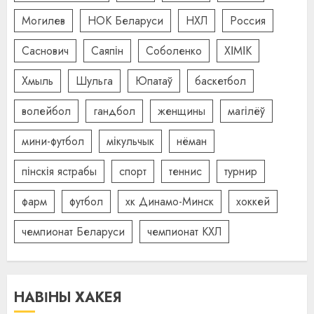
Могилев
НОК Беларуси
НХЛ
Россия
Саснович
Саяпін
Соболенко
ХІМІК
Хмыль
Шульга
Юпатаў
баскетбол
волейбол
гандбол
женщины
магілёў
мини-футбол
мікульчык
нёман
пінскія ястрабы
спорт
теннис
турнир
фарм
футбол
хк Динамо-Минск
хоккей
чемпионат Беларуси
чемпионат КХЛ
НАВІНЫ ХАКЕЯ