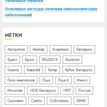
типичные ошибки
Основные методы лечения онкологических
заболеваний
МЕТКИ
Австралия
Авіятар
Азаренко
Беларусь
Брест
Брэст
ВІЦЕБСК
Валіулін
Гомель
Кавалёў
Катар
Кубок Беларуси
Лига чемпионов
Ліда
Ліда-2
Минск
Могилев
НОК Беларуси
НХЛ
Россия
Саснович
Саяпін
Соболенко
ХІМІК