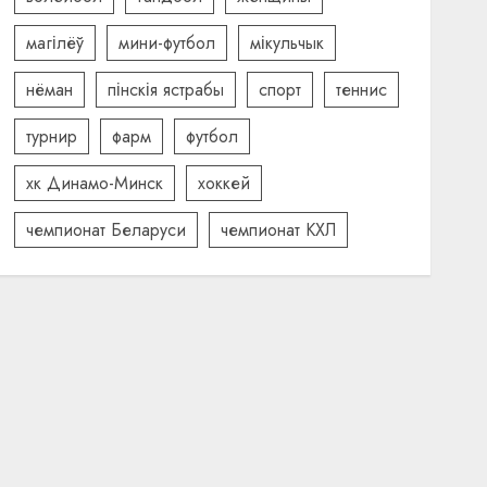
магілёў
мини-футбол
мікульчык
нёман
пінскія ястрабы
спорт
теннис
турнир
фарм
футбол
хк Динамо-Минск
хоккей
чемпионат Беларуси
чемпионат КХЛ