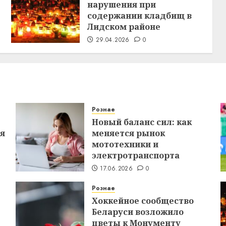
нарушения при
содержании кладбищ в
Лидском районе
29.04.2026
0
Рознае
Новый баланс сил: как
ся
меняется рынок
мототехники и
электротранспорта
17.06.2026
0
Рознае
Хоккейное сообщество
Беларуси возложило
цветы к Монументу