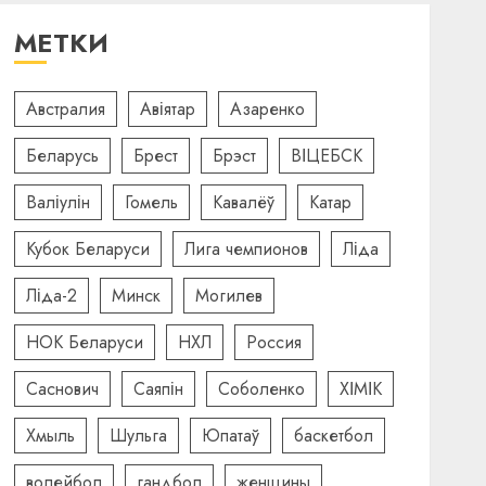
МЕТКИ
Австралия
Авіятар
Азаренко
Беларусь
Брест
Брэст
ВІЦЕБСК
Валіулін
Гомель
Кавалёў
Катар
Кубок Беларуси
Лига чемпионов
Ліда
Ліда-2
Минск
Могилев
НОК Беларуси
НХЛ
Россия
Саснович
Саяпін
Соболенко
ХІМІК
Хмыль
Шульга
Юпатаў
баскетбол
волейбол
гандбол
женщины