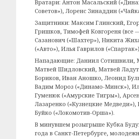
Вратари: Антон Масальский («Дина
Советов»), Лоренс Зинаддин («Чайка
Защитники: Максим Глинский, Егор
Гришков, Тимофей Ковгореня (все
Сазанович («Шахтер»), Никита Жих
(«Авто»), Илья Гаврилов («Спартак»
Нападающие: Даниил Сотишвили, 
Матвей Шидловский, Матвей Ладут
Бориков, Иван Аношко, Леонид Бул
Вадим Мороз («Динамо-Минск»), Ил
Гуменюк («Амурские Тигры»), Арсен
Лазаренко («Кузнецкие Медведи»),
Буйко («Локомотив-Орша»).
В минувшем розыгрыше Кубка Будущ
года в Санкт-Петербурге, молодежн