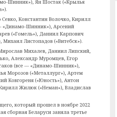
мо-Шинник»), Ян Шостак («Крылья
»).
 Севко, Константин Волочко, Кирилл
 — «Динамо-Шинник»), Арсений
арев («Гомель»), Даниил Карпович
), Михаил Листопадов («Витебск»).
Мирослав Михалев, Даниил Липский,
ько, Александр Муромцев, Егор
гаков (все — «Динамо-Шинник»),
ья Морозов («Металлург»), Артем
ий Ковгореня («Юность»), Антон
 Кирилл Жилюк («Неман»), Владислав
его, который прошел в ноябре 2022
ая сборная Беларуси заняла третье