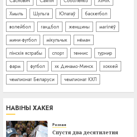
Саснович
Саяпін
Соболенко
ХІМІК
Хмыль
Шульга
Юпатаў
баскетбол
волейбол
гандбол
женщины
магілёў
мини-футбол
мікульчык
нёман
пінскія ястрабы
спорт
теннис
турнир
фарм
футбол
хк Динамо-Минск
хоккей
чемпионат Беларуси
чемпионат КХЛ
НАВІНЫ ХАКЕЯ
Рознае
Спустя два десятилетия