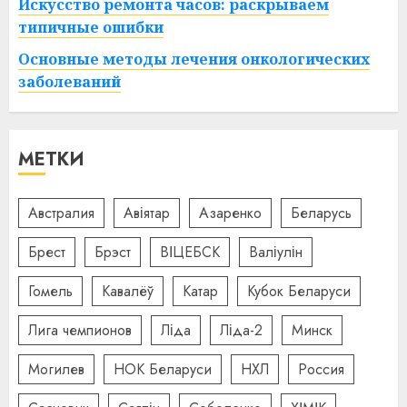
Искусство ремонта часов: раскрываем
типичные ошибки
Основные методы лечения онкологических
заболеваний
МЕТКИ
Австралия
Авіятар
Азаренко
Беларусь
Брест
Брэст
ВІЦЕБСК
Валіулін
Гомель
Кавалёў
Катар
Кубок Беларуси
Лига чемпионов
Ліда
Ліда-2
Минск
Могилев
НОК Беларуси
НХЛ
Россия