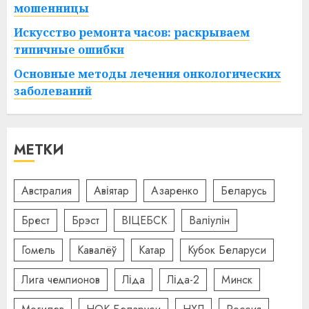
мошенницы
Искусство ремонта часов: раскрываем
типичные ошибки
Основные методы лечения онкологических
заболеваний
МЕТКИ
Австралия
Авіятар
Азаренко
Беларусь
Брест
Брэст
ВІЦЕБСК
Валіулін
Гомель
Кавалёў
Катар
Кубок Беларуси
Лига чемпионов
Ліда
Ліда-2
Минск