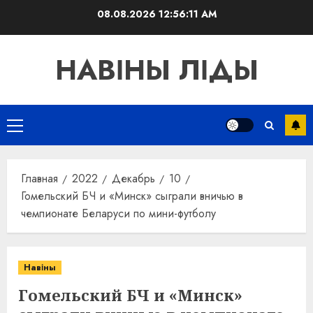
Перейти
08.08.2026
12:56:12 AM
к
содержимому
НАВІНЫ ЛІДЫ
Основное
меню
Главная
2022
Декабрь
10
Гомельский БЧ и «Минск» сыграли вничью в
чемпионате Беларуси по мини-футболу
Навіны
Гомельский БЧ и «Минск»