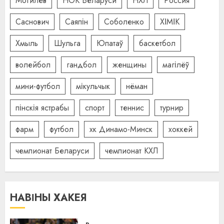
Могилев
НОК Беларуси
НХЛ
Россия
Саснович
Саяпін
Соболенко
ХІМІК
Хмыль
Шульга
Юпатаў
баскетбол
волейбол
гандбол
женщины
магілёў
мини-футбол
мікульчык
нёман
пінскія ястрабы
спорт
теннис
турнир
фарм
футбол
хк Динамо-Минск
хоккей
чемпионат Беларуси
чемпионат КХЛ
НАВІНЫ ХАКЕЯ