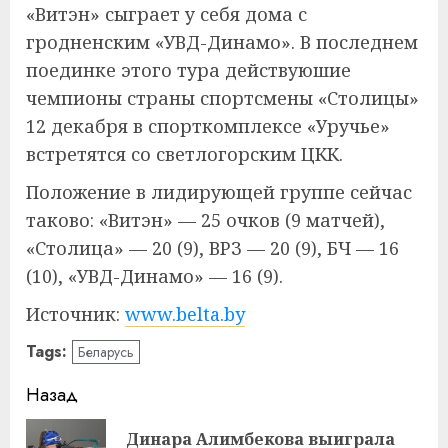
«Витэн» сыграет у себя дома с
гродненским «УВД-Динамо». В последнем
поединке этого тура действуюшие
чемпионы страны спортсмены «Столицы»
12 декабря в спорткомплексе «Уручье»
встретятся со светлогорским ЦКК.
Положение в лидирующей группе сейчас
таково: «Витэн» — 25 очков (9 матчей),
«Столица» — 20 (9), ВРЗ — 20 (9), БЧ — 16
(10), «УВД-Динамо» — 16 (9).
Источник:
www.belta.by
Tags:
Беларусь
Навигация
Назад
записи
Динара Алимбекова выиграла