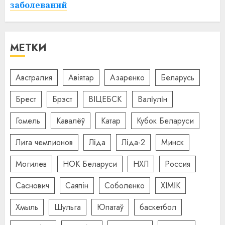
заболеваний
МЕТКИ
Австралия
Авіятар
Азаренко
Беларусь
Брест
Брэст
ВІЦЕБСК
Валіулін
Гомель
Кавалёў
Катар
Кубок Беларуси
Лига чемпионов
Ліда
Ліда-2
Минск
Могилев
НОК Беларуси
НХЛ
Россия
Саснович
Саяпін
Соболенко
ХІМІК
Хмыль
Шульга
Юпатаў
баскетбол