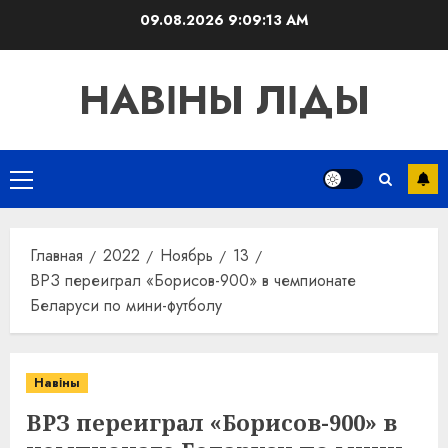
Перейти
09.08.2026
9:09:14 AM
к
содержимому
НАВІНЫ ЛІДЫ
Основное
меню
Главная
2022
Ноябрь
13
ВРЗ переиграл «Борисов-900» в чемпионате
Беларуси по мини-футболу
Навіны
ВРЗ переиграл «Борисов-900» в