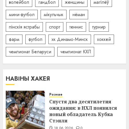
волейбол
гандбол
женщины
магілёў
мини-футбол
мікульчык
нёман
пінскія ястрабы
спорт
теннис
турнир
фарм
футбол
хк Динамо-Минск
хоккей
чемпионат Беларуси
чемпионат КХЛ
НАВІНЫ ХАКЕЯ
Рознае
Спустя два десятилетия
ожидания: в НХЛ появился
новый обладатель Кубка
Стэнли
18.06.2026
0