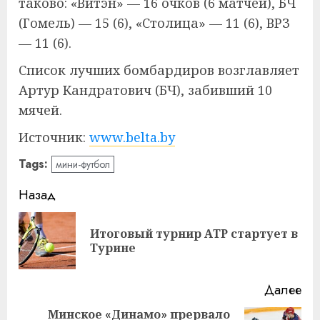
таково: «Витэн» — 16 очков (6 матчей), БЧ
(Гомель) — 15 (6), «Столица» — 11 (6), ВРЗ
— 11 (6).
Список лучших бомбардиров возглавляет
Артур Кандратович (БЧ), забивший 10
мячей.
Источник:
www.belta.by
Tags:
мини-футбол
Навигация
Назад
записи
Итоговый турнир АТР стартует в
Пр
Турине
за
Далее
Минское «Динамо» прервало