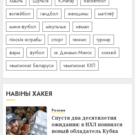
Хмыль
Шульга
Юпатаў
баскетбол
волейбол
гандбол
женщины
магілёў
мини-футбол
мікульчык
нёман
пінскія ястрабы
спорт
теннис
турнир
фарм
футбол
хк Динамо-Минск
хоккей
чемпионат Беларуси
чемпионат КХЛ
НАВІНЫ ХАКЕЯ
Рознае
Спустя два десятилетия
ожидания: в НХЛ появился
новый обладатель Кубка