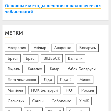
Основные методы лечения онкологических
заболеваний
МЕТКИ
Австралия
Авіятар
Азаренко
Беларусь
Брест
Брэст
ВІЦЕБСК
Валіулін
Гомель
Кавалёў
Катар
Кубок Беларуси
Лига чемпионов
Ліда
Ліда-2
Минск
Могилев
НОК Беларуси
НХЛ
Россия
Саснович
Саяпін
Соболенко
ХІМІК