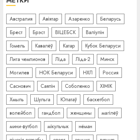
МЕТКИ
Австралия
Авіятар
Азаренко
Беларусь
Брест
Брэст
ВІЦЕБСК
Валіулін
Гомель
Кавалёў
Катар
Кубок Беларуси
Лига чемпионов
Ліда
Ліда-2
Минск
Могилев
НОК Беларуси
НХЛ
Россия
Саснович
Саяпін
Соболенко
ХІМІК
Хмыль
Шульга
Юпатаў
баскетбол
волейбол
гандбол
женщины
магілёў
мини-футбол
мікульчык
нёман
пінскія ястрабы
спорт
теннис
турнир