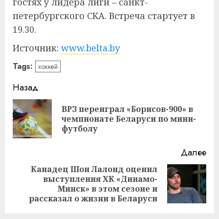
гостях у лидера лиги – санкт-
петербургского СКА. Встреча стартует в
19.30.
Источник:
www.belta.by
Tags:
хоккей
Навигация
Назад
записи
ВРЗ переиграл «Борисов-900» в
Пр
чемпионате Беларуси по мини-
за
футболу
Далее
Канадец Шон Лалонд оценил
выступления ХК «Динамо-
Следующая
Минск» в этом сезоне и
запись:
рассказал о жизни в Беларуси