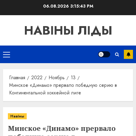
Перейти
06.08.2026
3:15:44 PM
к
содержимому
НАВІНЫ ЛІДЫ
Основное
меню
Главная
2022
Ноябрь
13
Минское «Динамо» прервало победную серию в
Континентальной хоккейной лиге
Навіны
Минское «Динамо» прервало