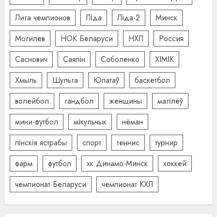
Лига чемпионов
Ліда
Ліда-2
Минск
Могилев
НОК Беларуси
НХЛ
Россия
Саснович
Саяпін
Соболенко
ХІМІК
Хмыль
Шульга
Юпатаў
баскетбол
волейбол
гандбол
женщины
магілёў
мини-футбол
мікульчык
нёман
пінскія ястрабы
спорт
теннис
турнир
фарм
футбол
хк Динамо-Минск
хоккей
чемпионат Беларуси
чемпионат КХЛ