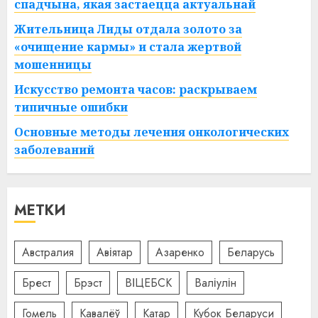
спадчына, якая застаецца актуальнай
Жительница Лиды отдала золото за
«очищение кармы» и стала жертвой
мошенницы
Искусство ремонта часов: раскрываем
типичные ошибки
Основные методы лечения онкологических
заболеваний
МЕТКИ
Австралия
Авіятар
Азаренко
Беларусь
Брест
Брэст
ВІЦЕБСК
Валіулін
Гомель
Кавалёў
Катар
Кубок Беларуси