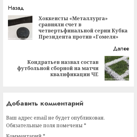
Навигация
Назад
записи
Хоккеисты «Металлурга»
сравняли счет в
Пр
четвертьфинальной серии Кубка
за
Президента против «Гомеля»
Далее
Кондратьев назвал состав
Следующая
футбольной сборной на матчи
запись:
квалификации ЧЕ
Добавить комментарий
Ваш адрес email не будет опубликован.
Обязательные поля помечены
*
Комментарий
*