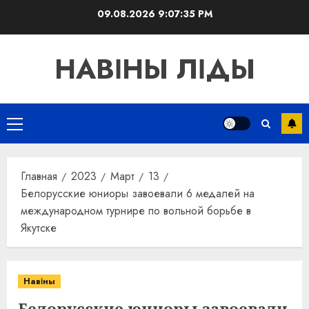
Перейти
09.08.2026
9:07:35 PM
к
содержимому
НАВІНЫ ЛІДЫ
Основное
меню
Главная
2023
Март
13
Белорусские юниоры завоевали 6 медалей на
международном турнире по вольной борьбе в
Якутске
Навіны
Белорусские юниоры завоевали