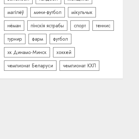
магілёў
мини-футбол
мікульчык
нёман
пінскія ястрабы
спорт
теннис
турнир
фарм
футбол
хк Динамо-Минск
хоккей
чемпионат Беларуси
чемпионат КХЛ