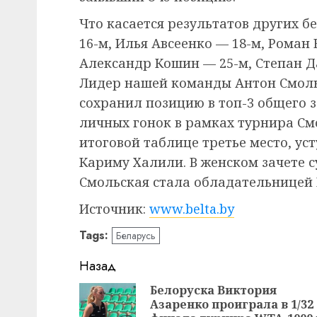
Что касается результатов других б
16-м, Илья Авсеенко — 18-м, Роман 
Александр Кошин — 25-м, Степан Д
Лидер нашей команды Антон Смольс
сохранил позицию в топ-3 общего з
личных гонок в рамках турнира Смо
итоговой таблице третье место, ус
Кариму Халили. В женском зачете 
Смольская стала обладательницей 
Источник:
www.belta.by
Tags:
Беларусь
Навигация
Назад
записи
Белоруска Виктория
Азаренко проиграла в 1/32