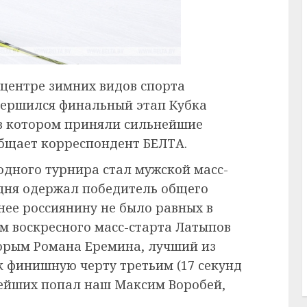
 центре зимних видов спорта
ершился финальный этап Кубка
 в котором приняли сильнейшие
общает корреспондент БЕЛТА.
дного турнира стал мужской масс-
 дня одержал победитель общего
нее россиянину не было равных в
ам воскресного масс-старта Латыпов
торым Романа Еремина, лучший из
к финишную черту третьим (17 секунд
ьнейших попал наш Максим Воробей,