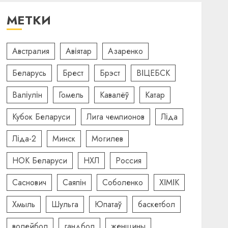
МЕТКИ
Австралия
Авіятар
Азаренко
Беларусь
Брест
Брэст
ВІЦЕБСК
Валіулін
Гомель
Кавалёў
Катар
Кубок Беларуси
Лига чемпионов
Ліда
Ліда-2
Минск
Могилев
НОК Беларуси
НХЛ
Россия
Саснович
Саяпін
Соболенко
ХІМІК
Хмыль
Шульга
Юпатаў
баскетбол
волейбол
гандбол
женщины