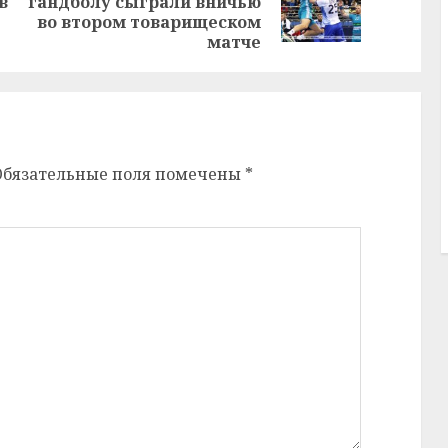
в
гандболу сыграли вничью
запись:
запись:
во втором товарищеском
матче
Обязательные поля помечены
*