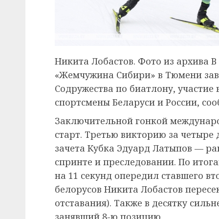
Никита Лобастов. Фото из архива В
«Жемчужина Сибири» в Тюмени зав
Содружества по биатлону, участие
спортсмены Беларуси и России, со
Заключительной гонкой междунаро
старт. Третью викторию за четыре
зачета Кубка Эдуард Латыпов — ра
спринте и преследовании. По итог
на 11 секунд опередил ставшего в
белорусов Никита Лобастов пересе
отставания). Также в десятку сил
занявший 8-ю позицию.