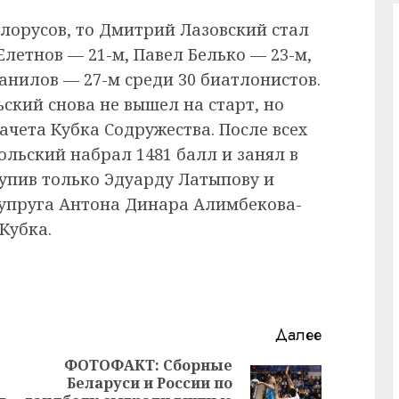
елорусов, то Дмитрий Лазовский стал
Елетнов — 21-м, Павел Белько — 23-м,
анилов — 27-м среди 30 биатлонистов.
кий снова не вышел на старт, но
ачета Кубка Содружества. После всех
льский набрал 1481 балл и занял в
тупив только Эдуарду Латыпову и
супруга Антона Динара Алимбекова-
Кубка.
Далее
ФОТОФАКТ: Сборные
Беларуси и России по
Предыдущая
Следующая