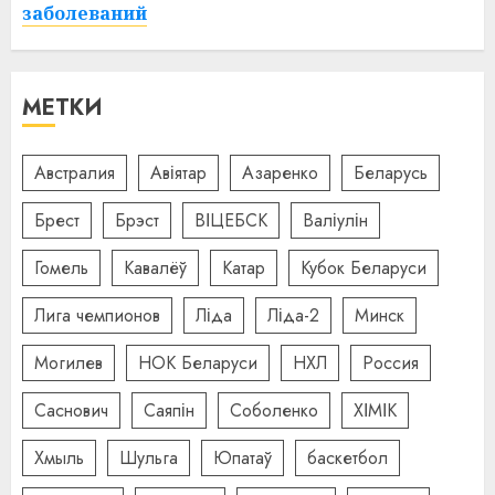
заболеваний
МЕТКИ
Австралия
Авіятар
Азаренко
Беларусь
Брест
Брэст
ВІЦЕБСК
Валіулін
Гомель
Кавалёў
Катар
Кубок Беларуси
Лига чемпионов
Ліда
Ліда-2
Минск
Могилев
НОК Беларуси
НХЛ
Россия
Саснович
Саяпін
Соболенко
ХІМІК
Хмыль
Шульга
Юпатаў
баскетбол