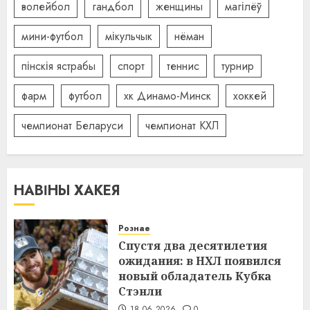
волейбол
гандбол
женщины
магілёў
мини-футбол
мікульчык
нёман
пінскія ястрабы
спорт
теннис
турнир
фарм
футбол
хк Динамо-Минск
хоккей
чемпионат Беларуси
чемпионат КХЛ
НАВІНЫ ХАКЕЯ
Рознае
Спустя два десятилетия
ожидания: в НХЛ появился
новый обладатель Кубка
Стэнли
18.06.2026
0