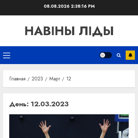
Перейти
08.08.2026
2:38:17 PM
к
содержимому
НАВІНЫ ЛІДЫ
Основное
меню
Главная
2023
Март
12
День:
12.03.2023