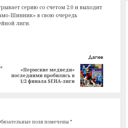
рывает серию со счетом 2:0 и выходит
амо-Шинник» в свою очередь
йной лиги.
Далее
»
«Пермские медведи»
Предыдущая
Следующая
последними пробились в
запись:
запись:
1/2 финала SEHA-лиги
Обязательные поля помечены
*