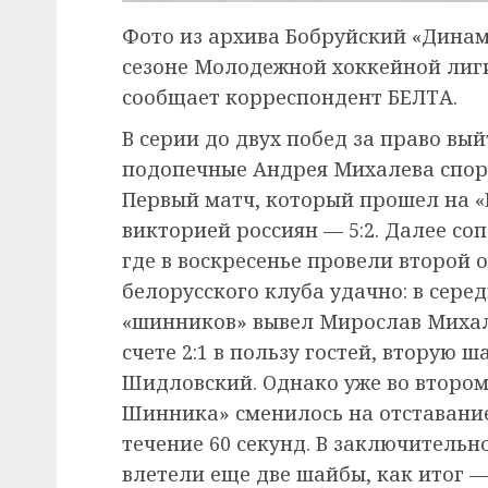
Фото из архива Бобруйский «Дина
сезоне Молодежной хоккейной лиги
сообщает корреспондент БЕЛТА.
В серии до двух побед за право вы
подопечные Андрея Михалева спор
Первый матч, который прошел на «
викторией россиян — 5:2. Далее со
где в воскресенье провели второй 
белорусского клуба удачно: в сере
«шинников» вывел Мирослав Михал
счете 2:1 в пользу гостей, вторую 
Шидловский. Однако уже во второ
Шинника» сменилось на отставание
течение 60 секунд. В заключительн
влетели еще две шайбы, как итог —