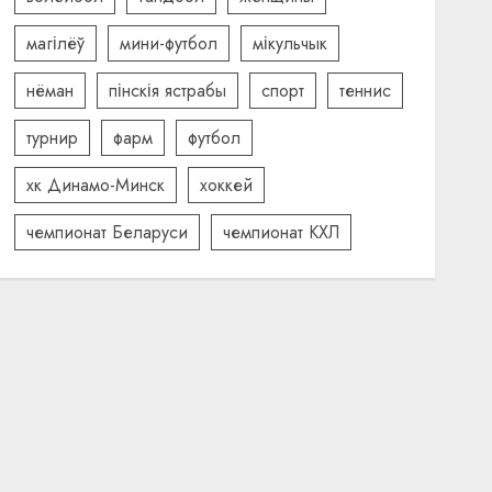
магілёў
мини-футбол
мікульчык
нёман
пінскія ястрабы
спорт
теннис
турнир
фарм
футбол
хк Динамо-Минск
хоккей
чемпионат Беларуси
чемпионат КХЛ