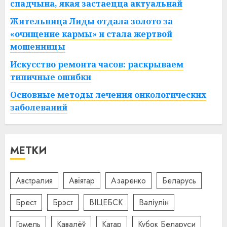
спадчына, якая застаецца актуальнай
Жительница Лиды отдала золото за
«очищение кармы» и стала жертвой
мошенницы
Искусство ремонта часов: раскрываем
типичные ошибки
Основные методы лечения онкологических
заболеваний
МЕТКИ
Австралия
Авіятар
Азаренко
Беларусь
Брест
Брэст
ВІЦЕБСК
Валіулін
Гомель
Кавалёў
Катар
Кубок Беларуси