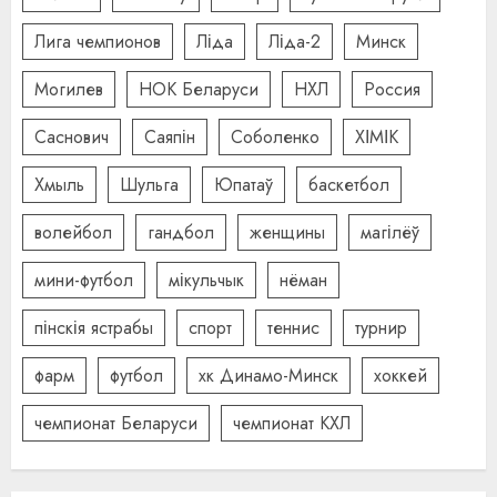
Лига чемпионов
Ліда
Ліда-2
Минск
Могилев
НОК Беларуси
НХЛ
Россия
Саснович
Саяпін
Соболенко
ХІМІК
Хмыль
Шульга
Юпатаў
баскетбол
волейбол
гандбол
женщины
магілёў
мини-футбол
мікульчык
нёман
пінскія ястрабы
спорт
теннис
турнир
фарм
футбол
хк Динамо-Минск
хоккей
чемпионат Беларуси
чемпионат КХЛ