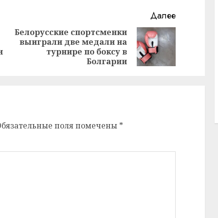
Далее
Белорусские спортсменки
выиграли две медали на
Предыдущая
Следующая
и
турнире по боксу в
запись:
запись:
Болгарии
Обязательные поля помечены
*