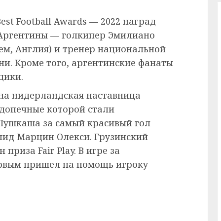
st Football Awards — 2022 наград
 Аргентины — голкипер Эмилиано
ем, Англия) и тренер национальной
и. Кроме того, аргентинские фанаты
щики.
на нидерландская наставница
одопечные которой стали
Пушкаша за самый красивый гол
лид Марцин Олекси. Грузинский
риза Fair Play. В игре за
ервым пришел на помощь игроку