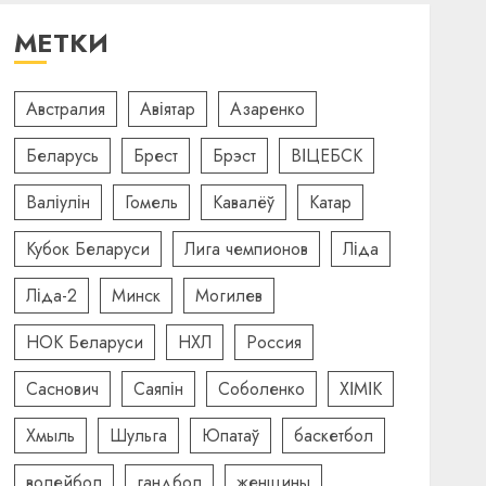
МЕТКИ
Австралия
Авіятар
Азаренко
Беларусь
Брест
Брэст
ВІЦЕБСК
Валіулін
Гомель
Кавалёў
Катар
Кубок Беларуси
Лига чемпионов
Ліда
Ліда-2
Минск
Могилев
НОК Беларуси
НХЛ
Россия
Саснович
Саяпін
Соболенко
ХІМІК
Хмыль
Шульга
Юпатаў
баскетбол
волейбол
гандбол
женщины