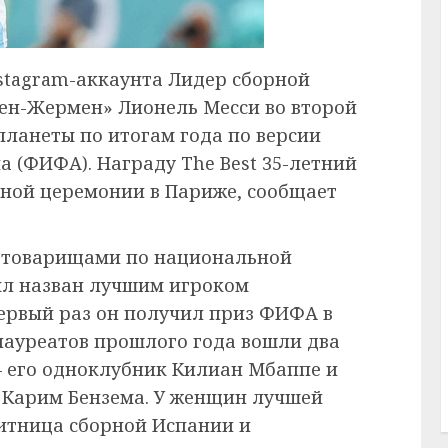
nstagram-аккаунта Лидер сборной
ен-Жермен» Лионель Месси во второй
ланеты по итогам года по версии
(ФИФА). Награду The Best 35-летний
нной церемонии в Париже, сообщает
 с товарищами по национальной
ыл назван лучшим игроком
первый раз он получил приз ФИФА в
у лауреатов прошлого года вошли два
 его одноклубник Килиан Мбаппе и
Карим Бензема. У женщин лучшей
итница сборной Испании и