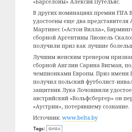
«Барселоны» Алексия Путельяс.
В других номинациях премии FIFA Be
удостоены еще два представителя
Мартинес («Астон Вилла», Бирминг
сборной Аргентины Лионель Скалон
получили приз как лучшие болель
Лучшим женским тренером призна
сборной Англии Сарина Вигман, п
чемпионками Европы. Приз имени 
получил польский футболист-инва
защитник Лука Лочошвили удостоен п
австрийский «Вольфсбергер» он п
«Аустрии», потерявшему сознание.
Источник:
www.belta.by
Tags:
ФИФА