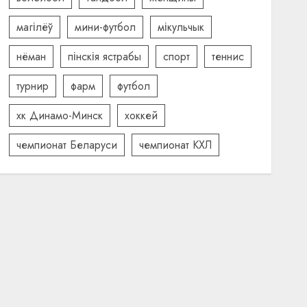
магілёў
мини-футбол
мікульчык
нёман
пінскія ястрабы
спорт
теннис
турнир
фарм
футбол
хк Динамо-Минск
хоккей
чемпионат Беларуси
чемпионат КХЛ