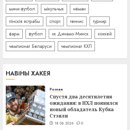
мини-футбол
мікульчык
нёман
пінскія ястрабы
спорт
теннис
турнир
фарм
футбол
хк Динамо-Минск
хоккей
чемпионат Беларуси
чемпионат КХЛ
НАВІНЫ ХАКЕЯ
Рознае
Спустя два десятилетия
ожидания: в НХЛ появился
новый обладатель Кубка
Стэнли
18.06.2026
0