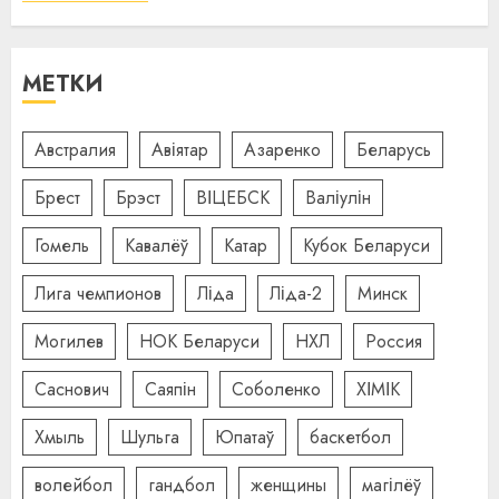
МЕТКИ
Австралия
Авіятар
Азаренко
Беларусь
Брест
Брэст
ВІЦЕБСК
Валіулін
Гомель
Кавалёў
Катар
Кубок Беларуси
Лига чемпионов
Ліда
Ліда-2
Минск
Могилев
НОК Беларуси
НХЛ
Россия
Саснович
Саяпін
Соболенко
ХІМІК
Хмыль
Шульга
Юпатаў
баскетбол
волейбол
гандбол
женщины
магілёў