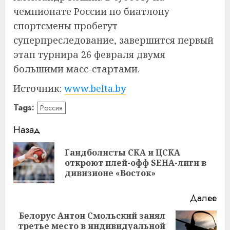
чемпионате России по биатлону
спортсмены пробегут
суперпреследование, завершится первый
этап турнира 26 февраля двумя
большими масс-стартами.
Источник:
www.belta.by
Tags:
Россия
Навигация
Назад
записи
Гандболисты СКА и ЦСКА
Пр
откроют плей-офф SEHA-лиги в
за
дивизионе «Восток»
Далее
Белорус Антон Смольский занял
третье место в индивидуальной
Следующая