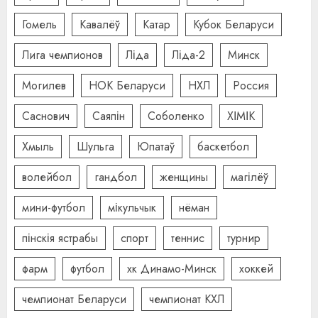
Гомель
Кавалёў
Катар
Кубок Беларуси
Лига чемпионов
Ліда
Ліда-2
Минск
Могилев
НОК Беларуси
НХЛ
Россия
Саснович
Саяпін
Соболенко
ХІМІК
Хмыль
Шульга
Юпатаў
баскетбол
волейбол
гандбол
женщины
магілёў
мини-футбол
мікульчык
нёман
пінскія ястрабы
спорт
теннис
турнир
фарм
футбол
хк Динамо-Минск
хоккей
чемпионат Беларуси
чемпионат КХЛ