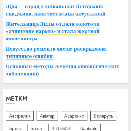
Ліда — горад з унікальнай гісторыяй:
спадчына, якая застаецца актуальнай
Жительница Лиды отдала золото за
«очищение кармы» и стала жертвой
мошенницы
Искусство ремонта часов: раскрываем
типичные ошибки
Основные методы лечения онкологических
заболеваний
МЕТКИ
Австралия
Авіятар
Азаренко
Беларусь
Брест
Брэст
ВІЦЕБСК
Валіулін