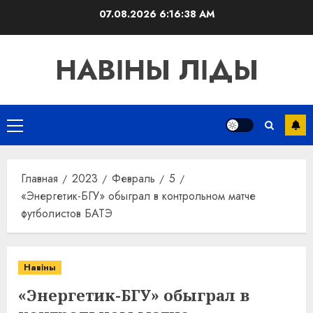
Перейти
07.08.2026
6:16:39 AM
к
содержимому
НАВІНЫ ЛІДЫ
Основное
меню
Главная
2023
Февраль
5
«Энергетик-БГУ» обыграл в контрольном матче
футболистов БАТЭ
Навіны
«Энергетик-БГУ» обыграл в