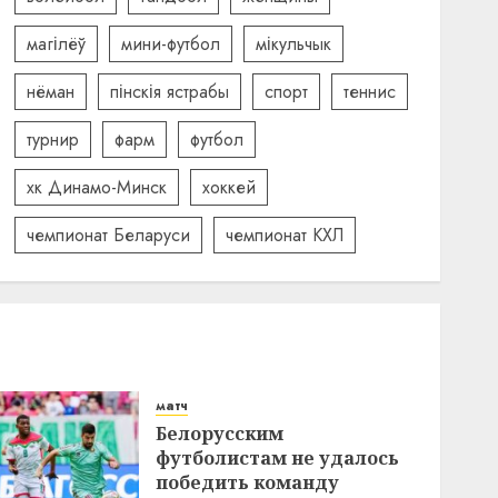
магілёў
мини-футбол
мікульчык
нёман
пінскія ястрабы
спорт
теннис
турнир
фарм
футбол
хк Динамо-Минск
хоккей
чемпионат Беларуси
чемпионат КХЛ
матч
Белорусским
футболистам не удалось
победить команду