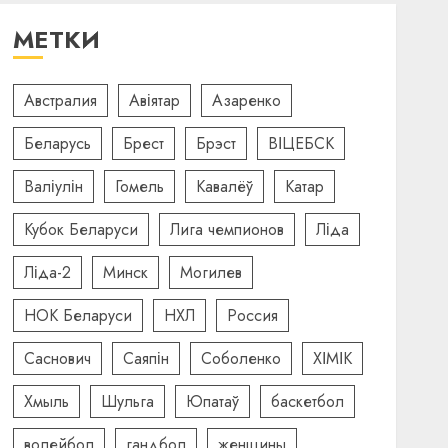
МЕТКИ
Австралия
Авіятар
Азаренко
Беларусь
Брест
Брэст
ВІЦЕБСК
Валіулін
Гомель
Кавалёў
Катар
Кубок Беларуси
Лига чемпионов
Ліда
Ліда-2
Минск
Могилев
НОК Беларуси
НХЛ
Россия
Саснович
Саяпін
Соболенко
ХІМІК
Хмыль
Шульга
Юпатаў
баскетбол
волейбол
гандбол
женщины