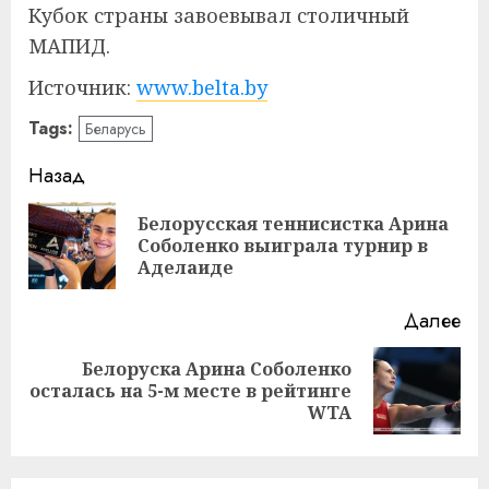
Кубок страны завоевывал столичный
МАПИД.
Источник:
www.belta.by
Tags:
Беларусь
Навигация
Назад
записи
Белорусская теннисистка Арина
Пр
Соболенко выиграла турнир в
за
Аделаиде
Далее
Белоруска Арина Соболенко
Следующая
осталась на 5-м месте в рейтинге
запись:
WTA