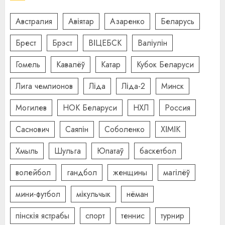
Австралия
Авіятар
Азаренко
Беларусь
Брест
Брэст
ВІЦЕБСК
Валіулін
Гомель
Кавалёў
Катар
Кубок Беларуси
Лига чемпионов
Ліда
Ліда-2
Минск
Могилев
НОК Беларуси
НХЛ
Россия
Саснович
Саяпін
Соболенко
ХІМІК
Хмыль
Шульга
Юпатаў
баскетбол
волейбол
гандбол
женщины
магілёў
мини-футбол
мікульчык
нёман
пінскія ястрабы
спорт
теннис
турнир