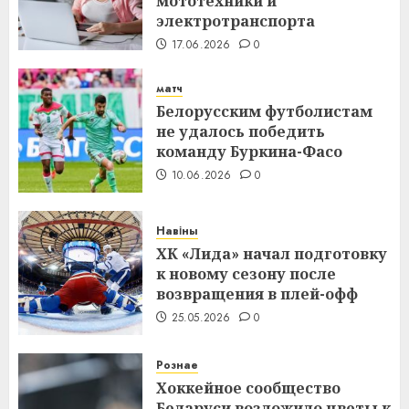
мототехники и
электротранспорта
17.06.2026
0
матч
Белорусским футболистам
не удалось победить
команду Буркина-Фасо
10.06.2026
0
Навіны
ХК «Лида» начал подготовку
к новому сезону после
возвращения в плей-офф
25.05.2026
0
Рознае
Хоккейное сообщество
Беларуси возложило цветы к