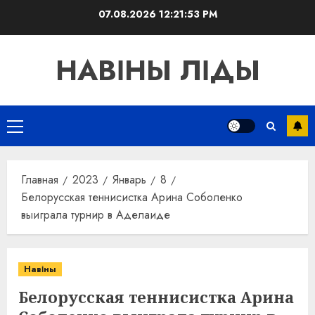
Перейти
07.08.2026
12:21:54 PM
к
содержимому
НАВІНЫ ЛІДЫ
Основное
меню
Главная
2023
Январь
8
Белорусская теннисистка Арина Соболенко
выиграла турнир в Аделаиде
Навіны
Белорусская теннисистка Арина