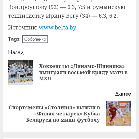
Вондроушову (92) — 6:3, 7:5 и румынскую
теннисистку Ирину Бегу (34) — 6:3, 6:2.
Источник:
www.belta.by
Tags:
Соболенко
Навигация
Назад
записи
Хоккеисты «Динамо-Шинника»
Пр
выиграли восьмой кряду матч в
за
МХЛ
Далее
Спортсмены «Столицы» вышли в
Следующая
«Финал четырех» Кубка
запись:
Беларуси по мини-футболу