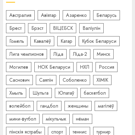
Австралия
Авіятар
Азаренко
Беларусь
Брест
Брэст
ВІЦЕБСК
Валіулін
Гомель
Кавалёў
Катар
Кубок Беларуси
Лига чемпионов
Ліда
Ліда-2
Минск
Могилев
НОК Беларуси
НХЛ
Россия
Саснович
Саяпін
Соболенко
ХІМІК
Хмыль
Шульга
Юпатаў
баскетбол
волейбол
гандбол
женщины
магілёў
мини-футбол
мікульчык
нёман
пінскія ястрабы
спорт
теннис
турнир