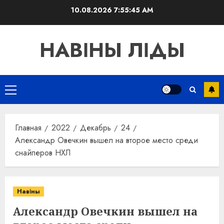
Перейти
10.08.2026
7:55:46 AM
к
содержимому
НАВІНЫ ЛІДЫ
Основное
меню
Главная
2022
Декабрь
24
Александр Овечкин вышел на второе место среди
снайперов НХЛ
Навіны
Александр Овечкин вышел на