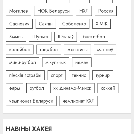
Могилев
НОК Беларуси
НХЛ
Россия
Саснович
Саяпін
Соболенко
ХІМІК
Хмыль
Шульга
Юпатаў
баскетбол
волейбол
гандбол
женщины
магілёў
мини-футбол
мікульчык
нёман
пінскія ястрабы
спорт
теннис
турнир
фарм
футбол
хк Динамо-Минск
хоккей
чемпионат Беларуси
чемпионат КХЛ
НАВІНЫ ХАКЕЯ