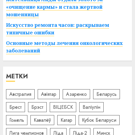
«очищение кармы» и стала жертвой
мошенницы
Искусство ремонта часов: раскрываем
типичные ошибки
Основные методы лечения онкологических
заболеваний
МЕТКИ
Австралия
Авіятар
Азаренко
Беларусь
Брест
Брэст
ВІЦЕБСК
Валіулін
Гомель
Кавалёў
Катар
Кубок Беларуси
Лига чемпионов
Ліда
Ліда-2
Минск