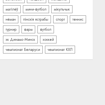
магілёў
мини-футбол
мікульчык
нёман
пінскія ястрабы
спорт
теннис
турнир
фарм
футбол
хк Динамо-Минск
хоккей
чемпионат Беларуси
чемпионат КХЛ