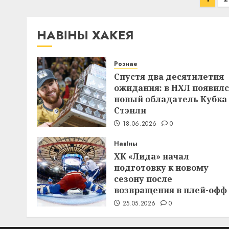
записей
НАВІНЫ ХАКЕЯ
Рознае
Спустя два десятилетия
ожидания: в НХЛ появил
новый обладатель Кубка
Стэнли
18.06.2026
0
Навіны
ХК «Лида» начал
подготовку к новому
сезону после
возвращения в плей-офф
25.05.2026
0