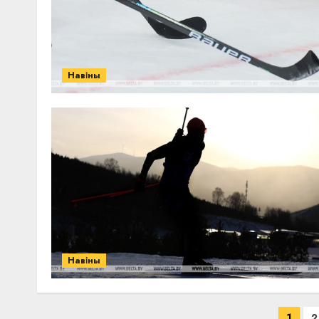
Навіны
Навіны
Пагинация
1
2