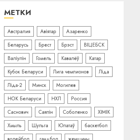
МЕТКИ
Австралия
Авіятар
Азаренко
Беларусь
Брест
Брэст
ВІЦЕБСК
Валіулін
Гомель
Кавалёў
Катар
Кубок Беларуси
Лига чемпионов
Ліда
Ліда-2
Минск
Могилев
НОК Беларуси
НХЛ
Россия
Саснович
Саяпін
Соболенко
ХІМІК
Хмыль
Шульга
Юпатаў
баскетбол
волейбол
гандбол
женщины