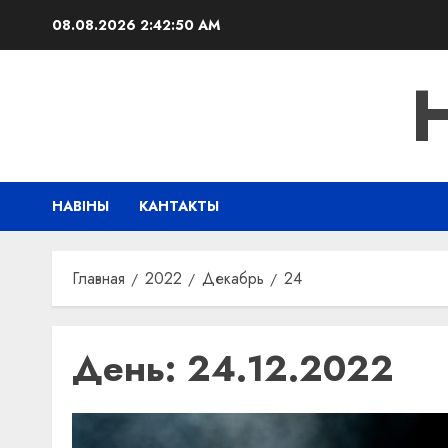
Перейти
08.08.2026
2:42:51 AM
к
содержимому
НАВІНЫ
КАНТАКТЫ
Главная
2022
Декабрь
24
День:
24.12.2022