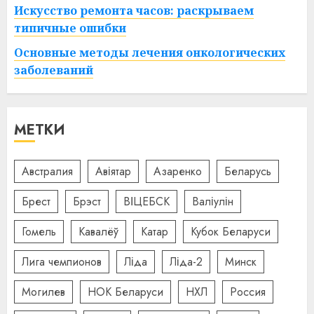
Искусство ремонта часов: раскрываем
типичные ошибки
Основные методы лечения онкологических
заболеваний
МЕТКИ
Австралия
Авіятар
Азаренко
Беларусь
Брест
Брэст
ВІЦЕБСК
Валіулін
Гомель
Кавалёў
Катар
Кубок Беларуси
Лига чемпионов
Ліда
Ліда-2
Минск
Могилев
НОК Беларуси
НХЛ
Россия