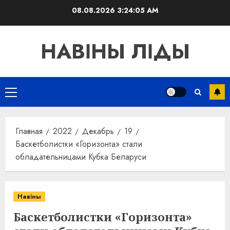
Перейти
08.08.2026
3:24:06 AM
к
содержимому
НАВІНЫ ЛІДЫ
Основное
меню
Главная
2022
Декабрь
19
Баскетболистки «Горизонта» стали
обладательницами Кубка Беларуси
Навіны
Баскетболистки «Горизонта»