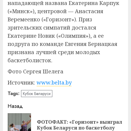
нападающей названа Екатерина Карпук
(«Минск»), центровой — Анастасия
Веремеенко («Горизонт»). Приз
зрительских симпатий достался
Екатерине Новик («Олимпия»), а ее
подруга по команде Евгения Бернацкая
признана лучшей среди молодых
баскетболисток.
Фото Сергея Шелега
Источник:
www.belta.by
Tags:
Кубок Беларуси
Навигация
Назад
записи
ФОТОФАКТ: «Горизонт» выиграл
Пр
Кубок Беларуси по баскетболу