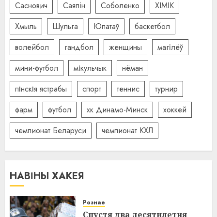
Саснович
Саяпін
Соболенко
ХІМІК
Хмыль
Шульга
Юпатаў
баскетбол
волейбол
гандбол
женщины
магілёў
мини-футбол
мікульчык
нёман
пінскія ястрабы
спорт
теннис
турнир
фарм
футбол
хк Динамо-Минск
хоккей
чемпионат Беларуси
чемпионат КХЛ
НАВІНЫ ХАКЕЯ
Рознае
Спустя два десятилетия