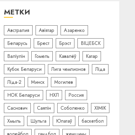
МЕТКИ
Австралия
Авіятар
Азаренко
Беларусь
Брест
Брэст
ВІЦЕБСК
Валіулін
Гомель
Кавалёў
Катар
Кубок Беларуси
Лига чемпионов
Ліда
Ліда-2
Минск
Могилев
НОК Беларуси
НХЛ
Россия
Саснович
Саяпін
Соболенко
ХІМІК
Хмыль
Шульга
Юпатаў
баскетбол
волейбол
гандбол
женщины