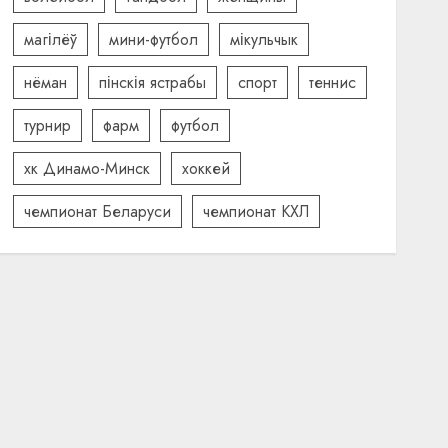
магілёў
мини-футбол
мікульчык
нёман
пінскія ястрабы
спорт
теннис
турнир
фарм
футбол
хк Динамо-Минск
хоккей
чемпионат Беларуси
чемпионат КХЛ