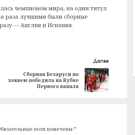
илась чемпионом мира, на один титул
ва раза лучшими были сборные
разу — Англия и Испания.
Далее
Сборная Беларуси по
Предыдущая
Следующая
хоккею победила на Кубке
запись:
запись:
Первого канала
Обязательные поля помечены
*