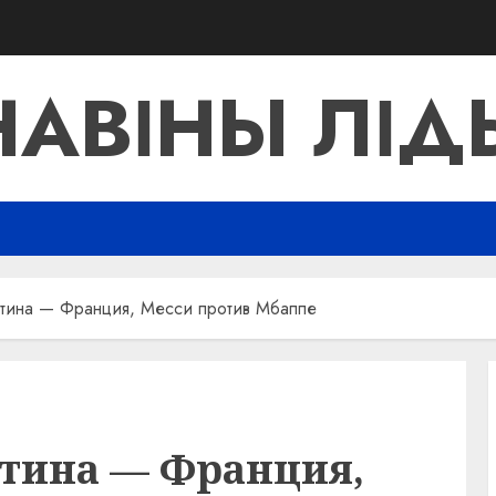
НАВІНЫ ЛІД
тина — Франция, Месси против Мбаппе
тина — Франция,