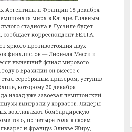
ых Аргентины и Франции 18 декабря
чемпионата мира в Катаре. Главным
льного стадиона в Лусаиле будет
 сообщает корреспондент БЕЛТА.
т яркого противостояния двух
ов финалистов — Лионеля Месси и
Месси нынешний финал мирового
4 году в Бразилии он вместе с
стал серебряным призером, уступив
баппе, которому 20 декабря
года назад уже завоевал чемпионский
анцузы выиграли у хорватов. Лидеры
ных возглавляют бомбардирскую
роме того, по четыре гола в своем
льварес и француз Оливье Жиру,