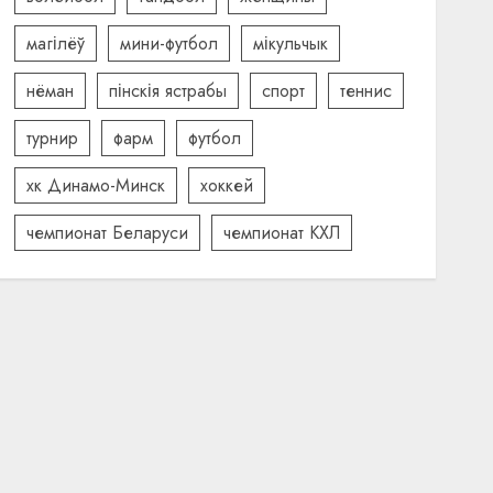
магілёў
мини-футбол
мікульчык
нёман
пінскія ястрабы
спорт
теннис
турнир
фарм
футбол
хк Динамо-Минск
хоккей
чемпионат Беларуси
чемпионат КХЛ