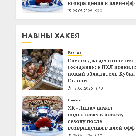
возвращения в плей-офф
25.05.2026
0
НАВІНЫ ХАКЕЯ
Рознае
Спустя два десятилетия
ожидания: в НХЛ появил
новый обладатель Кубка
Стэнли
18.06.2026
0
Навіны
ХК «Лида» начал
подготовку к новому
сезону после
возвращения в плей-офф
25.05.2026
0