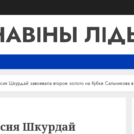
НАВІНЫ ЛІД
сия Шкурдай завоевала второе золото на Кубке Сальникова в
асия Шкурдай