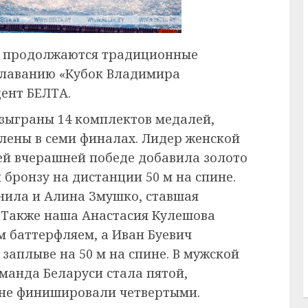
ге продолжаются традиционные
плаванию «Кубок Владимира
ент БЕЛТА.
азыграны 14 комплектов медалей,
лены в семи финалах. Лидер женской
ей вчерашней победе добавила золото
бронзу на дистанции 50 м на спине.
ила и Алина Змушко, ставшая
. Также наша Анастасия Кулешова
 м баттерфляем, а Иван Буевич
заплыве на 50 м на спине. В мужской
манда Беларуси стала пятой,
не финишировали четвертыми.