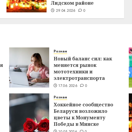
Лидском районе
29.04.2026
0
Рознае
Новый баланс сил: как
ся
меняется рынок
мототехники и
электротранспорта
17.06.2026
0
Рознае
Хоккейное сообщество
Беларуси возложило
цветы к Монументу
Победы в Минске
10.05.2026
0