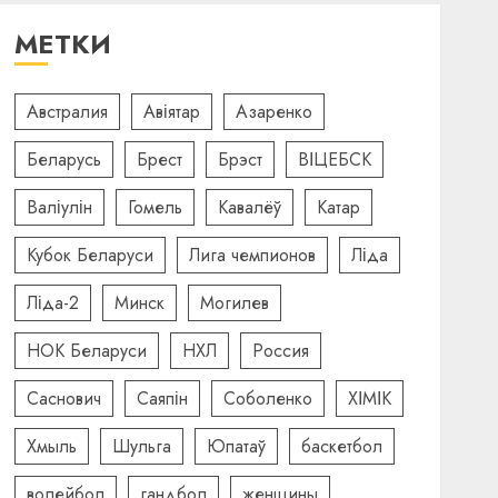
МЕТКИ
Австралия
Авіятар
Азаренко
Беларусь
Брест
Брэст
ВІЦЕБСК
Валіулін
Гомель
Кавалёў
Катар
Кубок Беларуси
Лига чемпионов
Ліда
Ліда-2
Минск
Могилев
НОК Беларуси
НХЛ
Россия
Саснович
Саяпін
Соболенко
ХІМІК
Хмыль
Шульга
Юпатаў
баскетбол
волейбол
гандбол
женщины