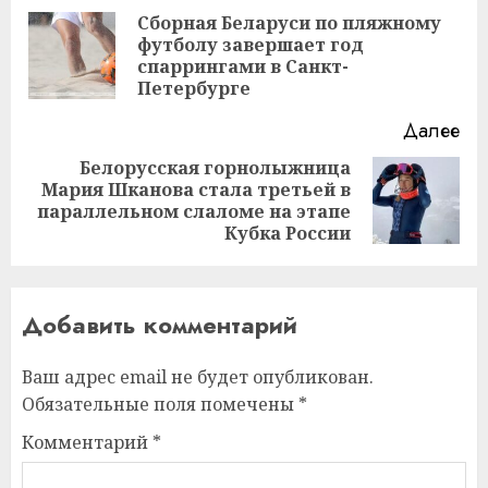
записи
Сборная Беларуси по пляжному
футболу завершает год
Пр
спаррингами в Санкт-
за
Петербурге
Далее
Белорусская горнолыжница
Мария Шканова стала третьей в
Следующая
параллельном слаломе на этапе
запись:
Кубка России
Добавить комментарий
Ваш адрес email не будет опубликован.
Обязательные поля помечены
*
Комментарий
*