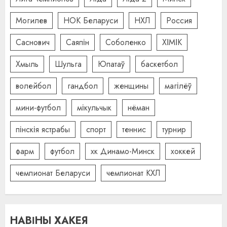
Могилев
НОК Беларуси
НХЛ
Россия
Саснович
Саяпін
Соболенко
ХІМІК
Хмыль
Шульга
Юпатаў
баскетбол
волейбол
гандбол
женщины
магілёў
мини-футбол
мікульчык
нёман
пінскія ястрабы
спорт
теннис
турнир
фарм
футбол
хк Динамо-Минск
хоккей
чемпионат Беларуси
чемпионат КХЛ
НАВІНЫ ХАКЕЯ