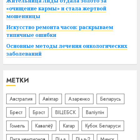
Жительница Лиды отдала золото за
«очищение кармы» и стала жертвой
мошенницы
Искусство ремонта часов: раскрываем
типичные ошибки
Основные методы лечения онкологических
заболеваний
МЕТКИ
Австралия
Авіятар
Азаренко
Беларусь
Брест
Брэст
ВІЦЕБСК
Валіулін
Гомель
Кавалёў
Катар
Кубок Беларуси
Лига чемпионов
Ліда
Ліда-2
Минск