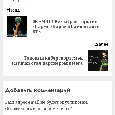
Навигация
Назад
записи
БК «МИНСК» сыграет против
Пр
«Пармы-Пари» в Единой лиге
за
ВТБ
Далее
Топовый киберспортсмен
Следующая
Fishman стал партнером Betera
запись:
Добавить комментарий
Ваш адрес email не будет опубликован.
Обязательные поля помечены
*