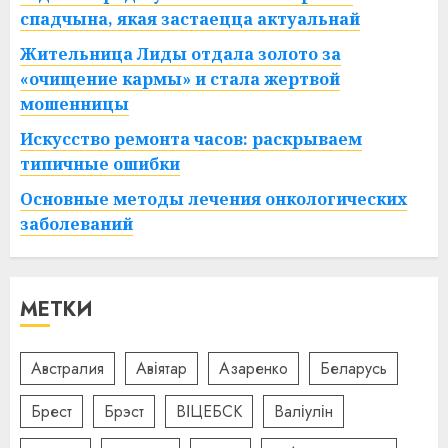
спадчына, якая застаецца актуальнай
Жительница Лиды отдала золото за
«очищение кармы» и стала жертвой
мошенницы
Искусство ремонта часов: раскрываем
типичные ошибки
Основные методы лечения онкологических
заболеваний
МЕТКИ
Австралия
Авіятар
Азаренко
Беларусь
Брест
Брэст
ВІЦЕБСК
Валіулін