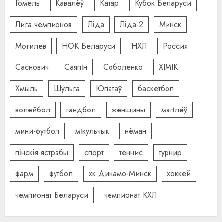
Гомель
Кавалёў
Катар
Кубок Беларуси
Лига чемпионов
Ліда
Ліда-2
Минск
Могилев
НОК Беларуси
НХЛ
Россия
Саснович
Саяпін
Соболенко
ХІМІК
Хмыль
Шульга
Юпатаў
баскетбол
волейбол
гандбол
женщины
магілёў
мини-футбол
мікульчык
нёман
пінскія ястрабы
спорт
теннис
турнир
фарм
футбол
хк Динамо-Минск
хоккей
чемпионат Беларуси
чемпионат КХЛ