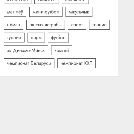
магілёў
мини-футбол
мікульчык
нёман
пінскія ястрабы
спорт
теннис
турнир
фарм
футбол
хк Динамо-Минск
хоккей
чемпионат Беларуси
чемпионат КХЛ