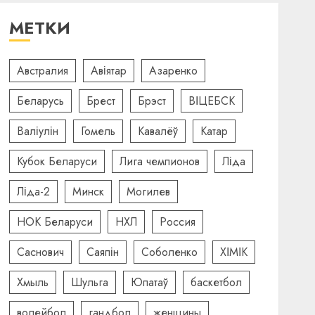
МЕТКИ
Австралия
Авіятар
Азаренко
Беларусь
Брест
Брэст
ВІЦЕБСК
Валіулін
Гомель
Кавалёў
Катар
Кубок Беларуси
Лига чемпионов
Ліда
Ліда-2
Минск
Могилев
НОК Беларуси
НХЛ
Россия
Саснович
Саяпін
Соболенко
ХІМІК
Хмыль
Шульга
Юпатаў
баскетбол
волейбол
гандбол
женщины