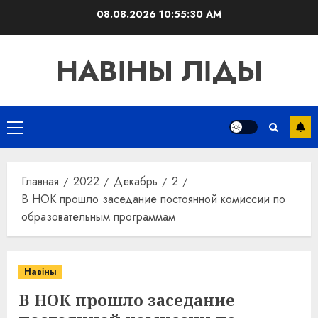
Перейти
08.08.2026
10:55:30 AM
к
содержимому
НАВІНЫ ЛІДЫ
Основное
меню
Главная
2022
Декабрь
2
В НОК прошло заседание постоянной комиссии по
образовательным программам
Навіны
В НОК прошло заседание