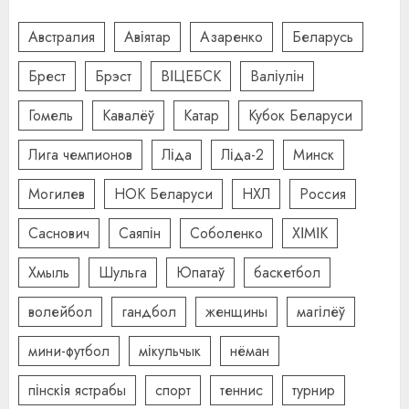
Австралия
Авіятар
Азаренко
Беларусь
Брест
Брэст
ВІЦЕБСК
Валіулін
Гомель
Кавалёў
Катар
Кубок Беларуси
Лига чемпионов
Ліда
Ліда-2
Минск
Могилев
НОК Беларуси
НХЛ
Россия
Саснович
Саяпін
Соболенко
ХІМІК
Хмыль
Шульга
Юпатаў
баскетбол
волейбол
гандбол
женщины
магілёў
мини-футбол
мікульчык
нёман
пінскія ястрабы
спорт
теннис
турнир