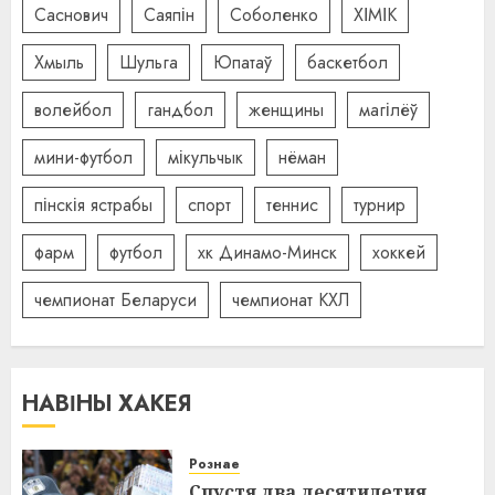
Саснович
Саяпін
Соболенко
ХІМІК
Хмыль
Шульга
Юпатаў
баскетбол
волейбол
гандбол
женщины
магілёў
мини-футбол
мікульчык
нёман
пінскія ястрабы
спорт
теннис
турнир
фарм
футбол
хк Динамо-Минск
хоккей
чемпионат Беларуси
чемпионат КХЛ
НАВІНЫ ХАКЕЯ
Рознае
Спустя два десятилетия