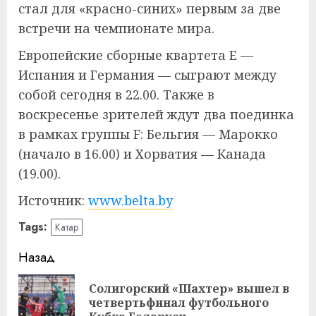
стал для «красно-синих» первым за две
встречи на чемпионате мира.
Европейские сборные квартета Е —
Испания и Германия — сыграют между
собой сегодня в 22.00. Также в
воскресенье зрителей ждут два поединка
в рамках группы F: Бельгия — Марокко
(начало в 16.00) и Хорватия — Канада
(19.00).
Источник:
www.belta.by
Tags:
Катар
Навигация
Назад
записи
Солигорский «Шахтер» вышел в
Пр
четвертьфинал футбольного