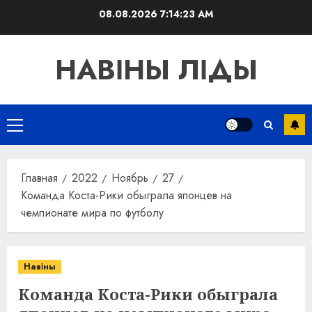
Перейти
08.08.2026
7:14:24 AM
к
содержимому
НАВІНЫ ЛІДЫ
Основное
меню
Главная
2022
Ноябрь
27
Команда Коста-Рики обыграла японцев на
чемпионате мира по футболу
Навіны
Команда Коста-Рики обыграла