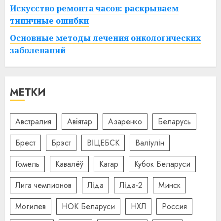
Искусство ремонта часов: раскрываем
типичные ошибки
Основные методы лечения онкологических
заболеваний
МЕТКИ
Австралия
Авіятар
Азаренко
Беларусь
Брест
Брэст
ВІЦЕБСК
Валіулін
Гомель
Кавалёў
Катар
Кубок Беларуси
Лига чемпионов
Ліда
Ліда-2
Минск
Могилев
НОК Беларуси
НХЛ
Россия