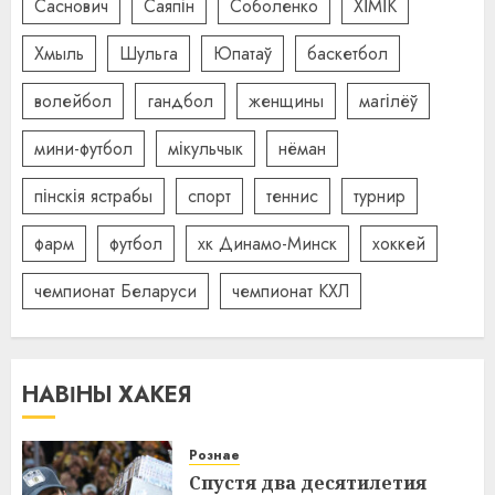
Саснович
Саяпін
Соболенко
ХІМІК
Хмыль
Шульга
Юпатаў
баскетбол
волейбол
гандбол
женщины
магілёў
мини-футбол
мікульчык
нёман
пінскія ястрабы
спорт
теннис
турнир
фарм
футбол
хк Динамо-Минск
хоккей
чемпионат Беларуси
чемпионат КХЛ
НАВІНЫ ХАКЕЯ
Рознае
Спустя два десятилетия