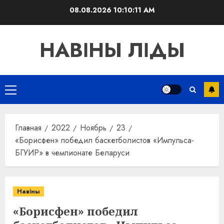
Перейти
08.08.2026
10:10:11 AM
к
содержимому
НАВІНЫ ЛІДЫ
Основное
меню
Главная
2022
Ноябрь
23
«Борисфен» победил баскетболистов «Импульса-
БГУИР» в чемпионате Беларуси
Навіны
«Борисфен» победил