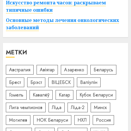
Искусство ремонта часов: раскрываем
типичные ошибки
Основные методы лечения онкологических
заболеваний
МЕТКИ
Австралия
Авіятар
Азаренко
Беларусь
Брест
Брэст
ВІЦЕБСК
Валіулін
Гомель
Кавалёў
Катар
Кубок Беларуси
Лига чемпионов
Ліда
Ліда-2
Минск
Могилев
НОК Беларуси
НХЛ
Россия