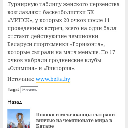
Турнирную таблицу женского первенства
возглавляют баскетболистки БК
«МИНСК», у которых 20 очков после 11
проведенных встреч, всего на один балл
отстают действующие чемпионки
Беларуси спортсменки «Горизонта»,
которые сыграли на матч меньше. По 17
очков набрали гродненские клубы
«Олимпия» и «Виктория».
Источник:
www.belta.by
Tags:
Могилев
Навигация
Назад
записи
Поляки и мексиканцы сыграли
Пр
вничью на чемпионате мира в
за
Катаре