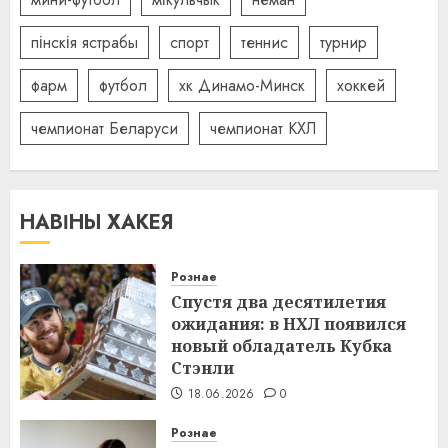
пінскія ястрабы
спорт
теннис
турнир
фарм
футбол
хк Динамо-Минск
хоккей
чемпионат Беларуси
чемпионат КХЛ
НАВІНЫ ХАКЕЯ
Рознае
Спустя два десятилетия
ожидания: в НХЛ появился
новый обладатель Кубка
Стэнли
18.06.2026
0
Рознае