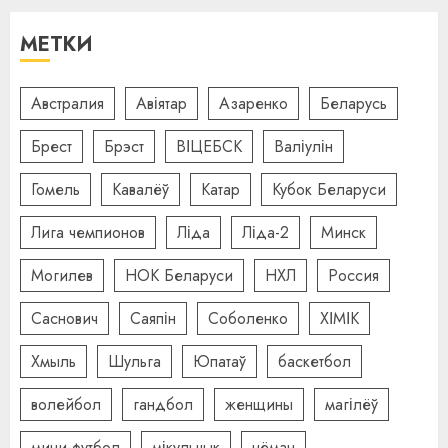
МЕТКИ
Австралия
Авіятар
Азаренко
Беларусь
Брест
Брэст
ВІЦЕБСК
Валіулін
Гомель
Кавалёў
Катар
Кубок Беларуси
Лига чемпионов
Ліда
Ліда-2
Минск
Могилев
НОК Беларуси
НХЛ
Россия
Саснович
Саяпін
Соболенко
ХІМІК
Хмыль
Шульга
Юпатаў
баскетбол
волейбол
гандбол
женщины
магілёў
мини-футбол
мікульчык
нёман