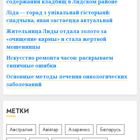
содержании кладбищ в Лидском районе
Ліда — горад з унікальнай гісторыяй:
спадчына, якая застаецца актуальнай
Жительница Лиды отдала золото за
«очищение кармы» и стала жертвой
мошенницы
Искусство ремонта часов: раскрываем
типичные ошибки
Основные методы лечения онкологических
заболеваний
МЕТКИ
Австралия
Авіятар
Азаренко
Беларусь