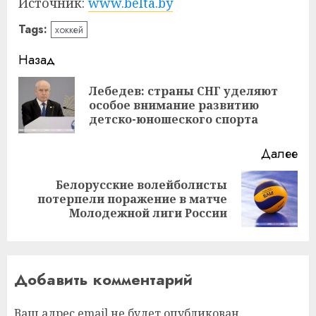
Источник:
www.belta.by
Tags:
хоккей
Навигация
Назад
записи
Лебедев: страны СНГ уделяют
Пр
особое внимание развитию
за
детско-юношеского спорта
Далее
Белорусские волейболисты
Следующая
потерпели поражение в матче
запись:
Молодежной лиги России
Добавить комментарий
Ваш адрес email не будет опубликован.