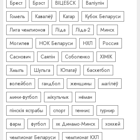
Брест
Брэст
ВІЦЕБСК
Валіулін
Гомель
Кавалёў
Катар
Кубок Беларуси
Лига чемпионов
Ліда
Ліда-2
Минск
Могилев
НОК Беларуси
НХЛ
Россия
Саснович
Саяпін
Соболенко
ХІМІК
Хмыль
Шульга
Юпатаў
баскетбол
волейбол
гандбол
женщины
магілёў
мини-футбол
мікульчык
нёман
пінскія ястрабы
спорт
теннис
турнир
фарм
футбол
хк Динамо-Минск
хоккей
чемпионат Беларуси
чемпионат КХЛ