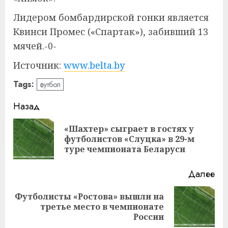
Лидером бомбардирской гонки является
Квинси Промес («Спартак»), забивший 13
мячей.-0-
Источник:
www.belta.by
Tags:
футбол
Навигация
Назад
записи
«Шахтер» сыграет в гостях у
Пр
футболистов «Слуцка» в 29-м
за
туре чемпионата Беларуси
Далее
Футболисты «Ростова» вышли на
Следующая
третье место в чемпионате
запись:
России