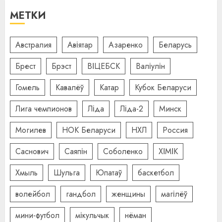
МЕТКИ
Австралия
Авіятар
Азаренко
Беларусь
Брест
Брэст
ВІЦЕБСК
Валіулін
Гомель
Кавалёў
Катар
Кубок Беларуси
Лига чемпионов
Ліда
Ліда-2
Минск
Могилев
НОК Беларуси
НХЛ
Россия
Саснович
Саяпін
Соболенко
ХІМІК
Хмыль
Шульга
Юпатаў
баскетбол
волейбол
гандбол
женщины
магілёў
мини-футбол
мікульчык
нёман