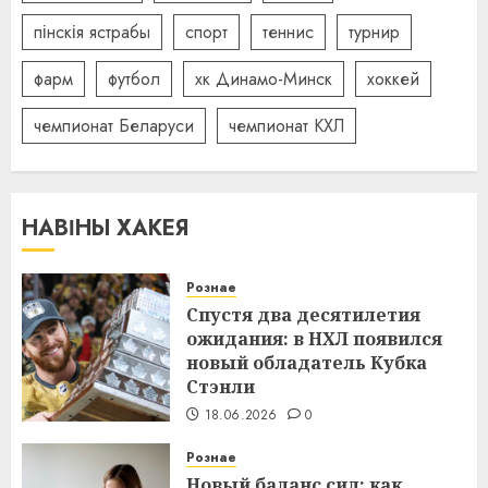
пінскія ястрабы
спорт
теннис
турнир
фарм
футбол
хк Динамо-Минск
хоккей
чемпионат Беларуси
чемпионат КХЛ
НАВІНЫ ХАКЕЯ
Рознае
Спустя два десятилетия
ожидания: в НХЛ появился
новый обладатель Кубка
Стэнли
18.06.2026
0
Рознае
Новый баланс сил: как