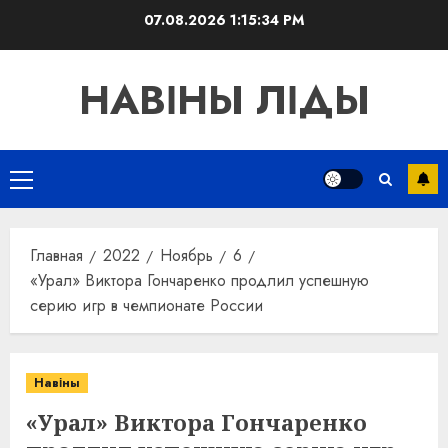
Перейти
07.08.2026
1:15:34 PM
к
содержимому
НАВІНЫ ЛІДЫ
Основное
меню
Главная
2022
Ноябрь
6
«Урал» Виктора Гончаренко продлил успешную
серию игр в чемпионате России
Навіны
«Урал» Виктора Гончаренко