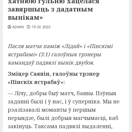
хатнюю гульню хацелася
завяршыць з дадатным
вынікам»
ADMIN
19.02.2020
Пасля матча паміж «Лідай» і «Пінскімі
ястрабамі» (3:1) галоўныя трэнеры
камандаў падвялі вынік двубоя.
Зміцер Саяпін, галоўны трэнер
«Пінскіх ястрабаў»:
— Лічу, добры быў матч, баявы. Пэўныя
заданні былі і ў нас, і ў суперніка. Мы не
рэалізавалі моманты ў першым
перыядзе, былі добрыя магчымасці, каб
закінуць. Таксама падвялі выдаленні,