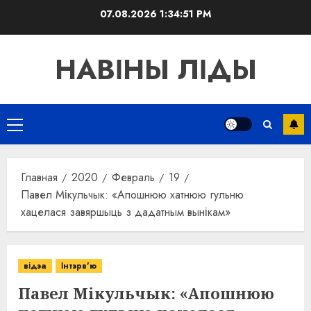
Перейти
07.08.2026
1:34:51 PM
к
содержимому
НАВІНЫ ЛІДЫ
Основное
меню
Главная
2020
Февраль
19
Павел Мікульчык: «Апошнюю хатнюю гульню
хацелася завяршыць з дадатным вынікам»
відэа
Інтэрв'ю
Павел Мікульчык: «Апошнюю