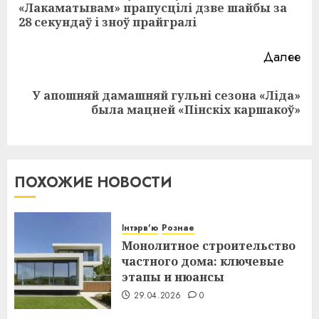
Пр
«Лакаматывам» прапусцілі дзве шайбы за
за
28 секундаў і зноў прайгралі
Далее
У апошняй дамашняй гульні сезона «Ліда»
Следующая
была мацней «Пінскіх каршакоў»
запись:
ПОХОЖИЕ НОВОСТИ
Інтэрв'ю
Рознае
Монолитное строительство
частного дома: ключевые
этапы и нюансы
29.04.2026
0