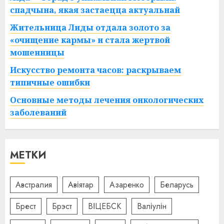
спадчына, якая застаецца актуальнай
Жительница Лиды отдала золото за
«очищение кармы» и стала жертвой
мошенницы
Искусство ремонта часов: раскрываем
типичные ошибки
Основные методы лечения онкологических
заболеваний
МЕТКИ
Австралия
Авіятар
Азаренко
Беларусь
Брест
Брэст
ВІЦЕБСК
Валіулін