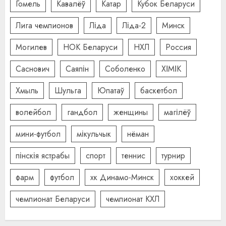
Гомель
Кавалёў
Катар
Кубок Беларуси
Лига чемпионов
Ліда
Ліда-2
Минск
Могилев
НОК Беларуси
НХЛ
Россия
Саснович
Саяпін
Соболенко
ХІМІК
Хмыль
Шульга
Юпатаў
баскетбол
волейбол
гандбол
женщины
магілёў
мини-футбол
мікульчык
нёман
пінскія ястрабы
спорт
теннис
турнир
фарм
футбол
хк Динамо-Минск
хоккей
чемпионат Беларуси
чемпионат КХЛ