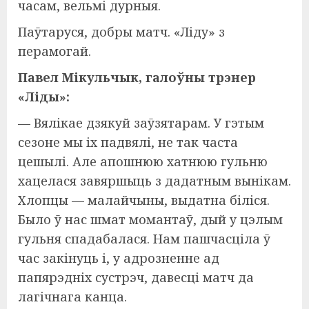
часам, вельмі дурныя.
Паўтаруся, добры матч. «Ліду» з
перамогай.
Павел Мікульчык, галоўны трэнер
«Ліды»:
— Вялікае дзякуй заўзятарам. У гэтым
сезоне мы іх падвялі, не так часта
цешылі. Але апошнюю хатнюю гульню
хацелася завяршыць з дадатным вынікам.
Хлопцы — малайчыны, выдатна біліся.
Было ў нас шмат момантаў, дый у цэлым
гульня спадабалася. Нам пашчасціла ў
час закінуць і, у адрозненне ад
папярэдніх сустрэч, давесці матч да
лагічнага канца.