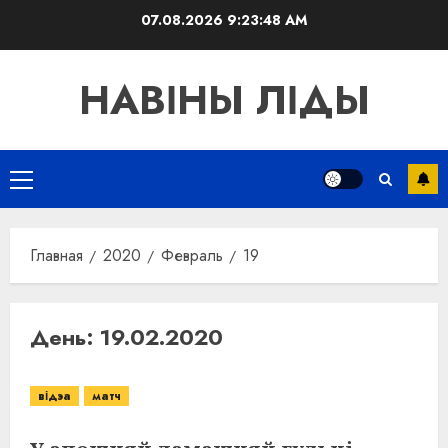
Перейти
07.08.2026
9:23:48 AM
к
содержимому
НАВІНЫ ЛІДЫ
Основное
меню
Главная
2020
Февраль
19
День:
19.02.2020
відэа
матч