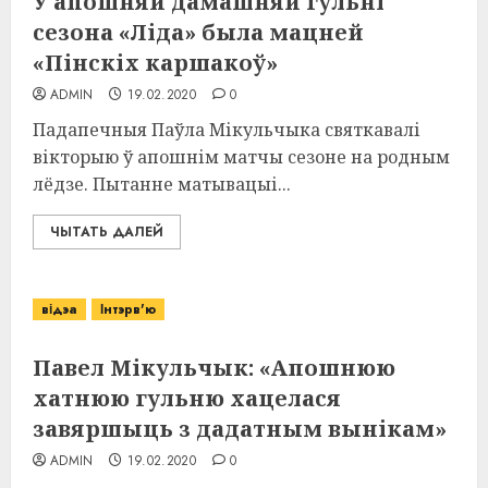
У апошняй дамашняй гульні
сезона «Ліда» была мацней
«Пінскіх каршакоў»
ADMIN
19.02.2020
0
Падапечныя Паўла Мікульчыка святкавалі
вікторыю ў апошнім матчы сезоне на родным
лёдзе. Пытанне матывацыі...
ЧЫТАТЬ ДАЛЕЙ
відэа
Інтэрв'ю
Павел Мікульчык: «Апошнюю
хатнюю гульню хацелася
завяршыць з дадатным вынікам»
ADMIN
19.02.2020
0