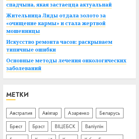
спадчына, якая застаецца актуальнай
Жительница Лиды отдала золото за
«очищение кармы» и стала жертвой
мошенницы
Искусство ремонта часов: раскрываем
типичные ошибки
Основные методы лечения онкологических
заболеваний
МЕТКИ
Австралия
Авіятар
Азаренко
Беларусь
Брест
Брэст
ВІЦЕБСК
Валіулін