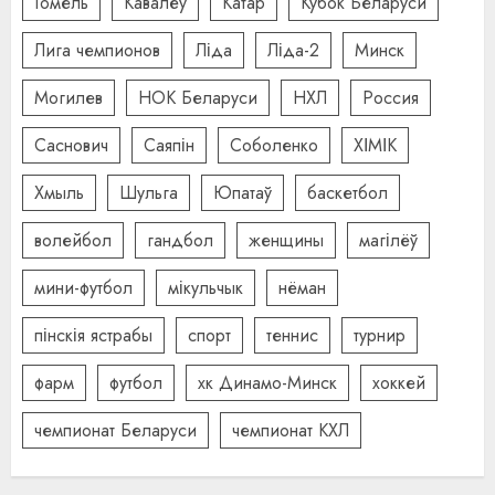
Гомель
Кавалёў
Катар
Кубок Беларуси
Лига чемпионов
Ліда
Ліда-2
Минск
Могилев
НОК Беларуси
НХЛ
Россия
Саснович
Саяпін
Соболенко
ХІМІК
Хмыль
Шульга
Юпатаў
баскетбол
волейбол
гандбол
женщины
магілёў
мини-футбол
мікульчык
нёман
пінскія ястрабы
спорт
теннис
турнир
фарм
футбол
хк Динамо-Минск
хоккей
чемпионат Беларуси
чемпионат КХЛ