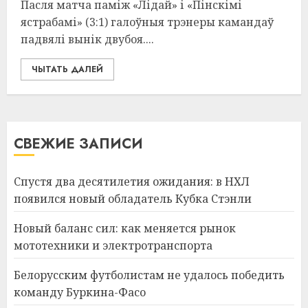
Пасля матча паміж «Лідай» і «Пінскімі
ястрабамі» (3:1) галоўныя трэнеры камандаў
падвялі вынік двубоя....
ЧЫТАТЬ ДАЛЕЙ
СВЕЖИЕ ЗАПИСИ
Спустя два десятилетия ожидания: в НХЛ
появился новый обладатель Кубка Стэнли
Новый баланс сил: как меняется рынок
мототехники и электротранспорта
Белорусским футболистам не удалось победить
команду Буркина-Фасо