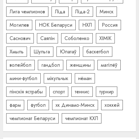
Лига чемпионов
Ліда
Ліда-2
Минск
Могилев
НОК Беларуси
НХЛ
Россия
Саснович
Саяпін
Соболенко
ХІМІК
Хмыль
Шульга
Юпатаў
баскетбол
волейбол
гандбол
женщины
магілёў
мини-футбол
мікульчык
нёман
пінскія ястрабы
спорт
теннис
турнир
фарм
футбол
хк Динамо-Минск
хоккей
чемпионат Беларуси
чемпионат КХЛ