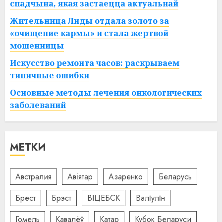
спадчына, якая застаецца актуальнай
Жительница Лиды отдала золото за
«очищение кармы» и стала жертвой
мошенницы
Искусство ремонта часов: раскрываем
типичные ошибки
Основные методы лечения онкологических
заболеваний
МЕТКИ
Австралия
Авіятар
Азаренко
Беларусь
Брест
Брэст
ВІЦЕБСК
Валіулін
Гомель
Кавалёў
Катар
Кубок Беларуси