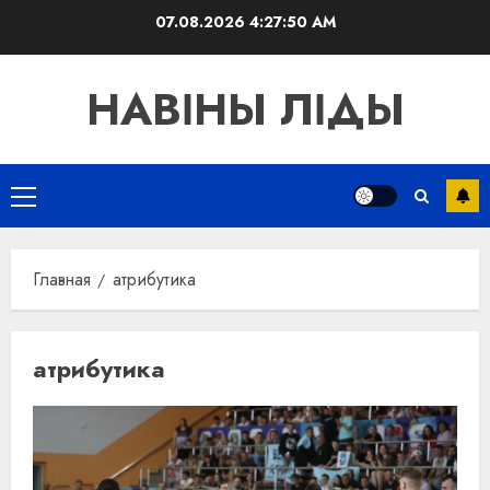
Перейти
07.08.2026
4:27:50 AM
к
содержимому
НАВІНЫ ЛІДЫ
Основное
меню
Главная
атрибутика
атрибутика