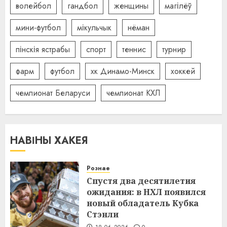
волейбол
гандбол
женщины
магілёў
мини-футбол
мікульчык
нёман
пінскія ястрабы
спорт
теннис
турнир
фарм
футбол
хк Динамо-Минск
хоккей
чемпионат Беларуси
чемпионат КХЛ
НАВІНЫ ХАКЕЯ
Рознае
Спустя два десятилетия
ожидания: в НХЛ появился
новый обладатель Кубка
Стэнли