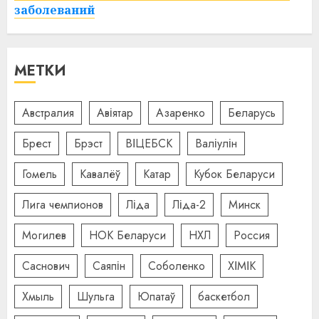
заболеваний
МЕТКИ
Австралия
Авіятар
Азаренко
Беларусь
Брест
Брэст
ВІЦЕБСК
Валіулін
Гомель
Кавалёў
Катар
Кубок Беларуси
Лига чемпионов
Ліда
Ліда-2
Минск
Могилев
НОК Беларуси
НХЛ
Россия
Саснович
Саяпін
Соболенко
ХІМІК
Хмыль
Шульга
Юпатаў
баскетбол