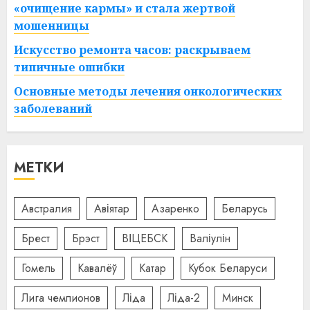
«очищение кармы» и стала жертвой
мошенницы
Искусство ремонта часов: раскрываем
типичные ошибки
Основные методы лечения онкологических
заболеваний
МЕТКИ
Австралия
Авіятар
Азаренко
Беларусь
Брест
Брэст
ВІЦЕБСК
Валіулін
Гомель
Кавалёў
Катар
Кубок Беларуси
Лига чемпионов
Ліда
Ліда-2
Минск