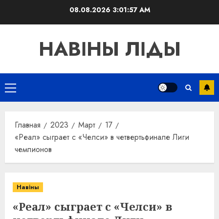
Перейти
08.08.2026
3:01:58 AM
к
содержимому
НАВІНЫ ЛІДЫ
Основное
меню
Главная
2023
Март
17
«Реал» сыграет с «Челси» в четвертьфинале Лиги
чемпионов
Навіны
«Реал» сыграет с «Челси» в