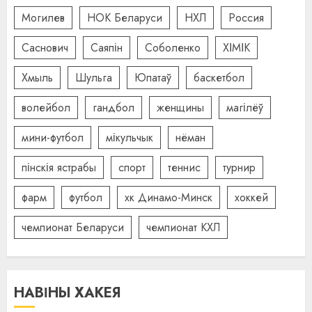
Могилев
НОК Беларуси
НХЛ
Россия
Саснович
Саяпін
Соболенко
ХІМІК
Хмыль
Шульга
Юпатаў
баскетбол
волейбол
гандбол
женщины
магілёў
мини-футбол
мікульчык
нёман
пінскія ястрабы
спорт
теннис
турнир
фарм
футбол
хк Динамо-Минск
хоккей
чемпионат Беларуси
чемпионат КХЛ
НАВІНЫ ХАКЕЯ