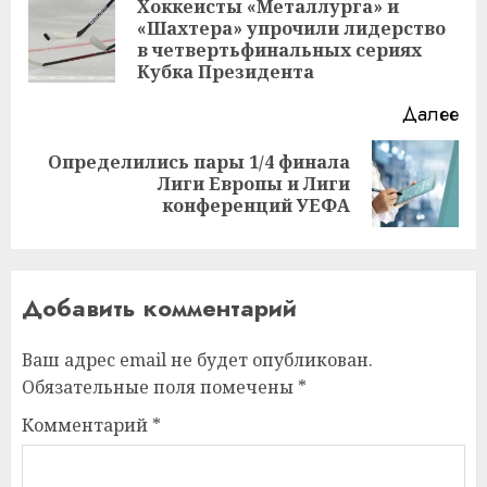
записи
Хоккеисты «Металлурга» и
«Шахтера» упрочили лидерство
Пр
в четвертьфинальных сериях
за
Кубка Президента
Далее
Определились пары 1/4 финала
Следующая
Лиги Европы и Лиги
запись:
конференций УЕФА
Добавить комментарий
Ваш адрес email не будет опубликован.
Обязательные поля помечены
*
Комментарий
*