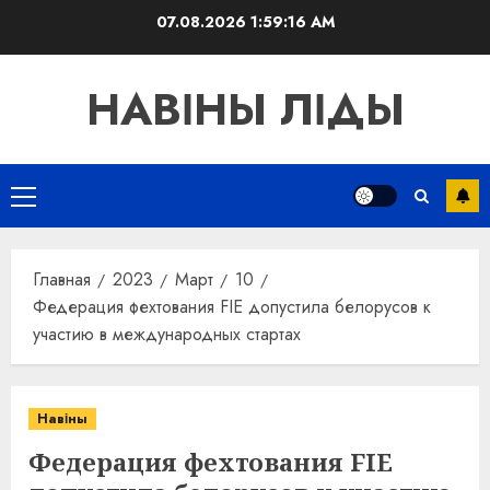
Перейти
07.08.2026
1:59:16 AM
к
содержимому
НАВІНЫ ЛІДЫ
Основное
меню
Главная
2023
Март
10
Федерация фехтования FIE допустила белорусов к
участию в международных стартах
Навіны
Федерация фехтования FIE