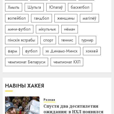
Хмыль
Шульга
Юпатаў
баскетбол
волейбол
гандбол
женщины
магілёў
мини-футбол
мікульчык
нёман
пінскія ястрабы
спорт
теннис
турнир
фарм
футбол
хк Динамо-Минск
хоккей
чемпионат Беларуси
чемпионат КХЛ
НАВІНЫ ХАКЕЯ
Рознае
Спустя два десятилетия
ожидания: в НХЛ появился