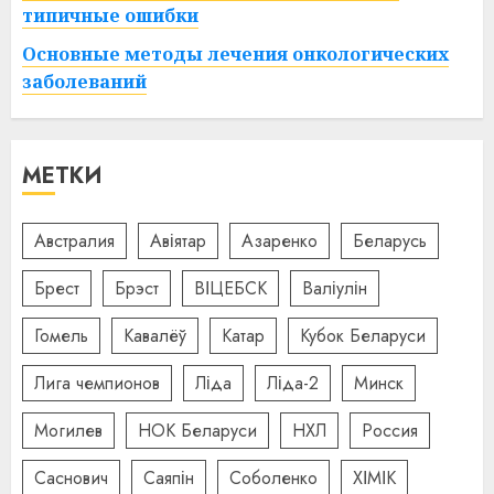
типичные ошибки
Основные методы лечения онкологических
заболеваний
МЕТКИ
Австралия
Авіятар
Азаренко
Беларусь
Брест
Брэст
ВІЦЕБСК
Валіулін
Гомель
Кавалёў
Катар
Кубок Беларуси
Лига чемпионов
Ліда
Ліда-2
Минск
Могилев
НОК Беларуси
НХЛ
Россия
Саснович
Саяпін
Соболенко
ХІМІК