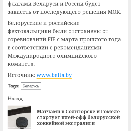
флагами Беларуси и России будет
зависеть от последующего решения МОК.
Белорусские и российские
фехтовальщики были отстранены от
соревнований FIE с марта прошлого года
в соответствии с рекомендациями
Международного олимпийского
комитета.
Источник:
www.belta.by
Tags:
Беларусь
Навигация
Назад
записи
Матчами в Солигорске и Гомеле
Пр
стартует плей-офф белорусской
за
хоккейной экстралиги