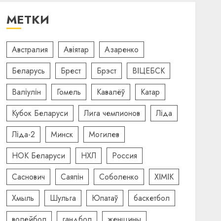
МЕТКИ
Австралия
Авіятар
Азаренко
Беларусь
Брест
Брэст
ВІЦЕБСК
Валіулін
Гомель
Кавалёў
Катар
Кубок Беларуси
Лига чемпионов
Ліда
Ліда-2
Минск
Могилев
НОК Беларуси
НХЛ
Россия
Саснович
Саяпін
Соболенко
ХІМІК
Хмыль
Шульга
Юпатаў
баскетбол
волейбол
гандбол
женщины