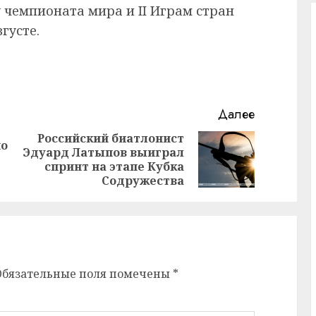
 чемпионата мира и II Играм стран
густе.
Далее
Российский биатлонист
но
Эдуард Латыпов выиграл
Предыдущая
Следующая
спринт на этапе Кубка
запись:
запись:
Содружества
Обязательные поля помечены
*