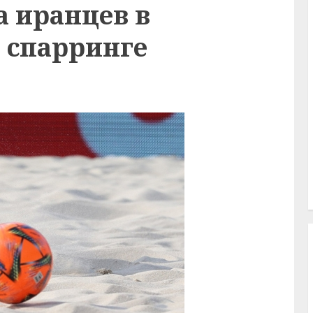
а иранцев в
м спарринге