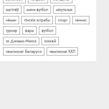
магілёў
мини-футбол
мікульчык
нёман
пінскія ястрабы
спорт
теннис
турнир
фарм
футбол
хк Динамо-Минск
хоккей
чемпионат Беларуси
чемпионат КХЛ