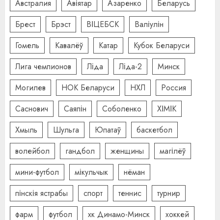
Австралия
Авіятар
Азаренко
Беларусь
Брест
Брэст
ВІЦЕБСК
Валіулін
Гомель
Кавалёў
Катар
Кубок Беларуси
Лига чемпионов
Ліда
Ліда-2
Минск
Могилев
НОК Беларуси
НХЛ
Россия
Саснович
Саяпін
Соболенко
ХІМІК
Хмыль
Шульга
Юпатаў
баскетбол
волейбол
гандбол
женщины
магілёў
мини-футбол
мікульчык
нёман
пінскія ястрабы
спорт
теннис
турнир
фарм
футбол
хк Динамо-Минск
хоккей