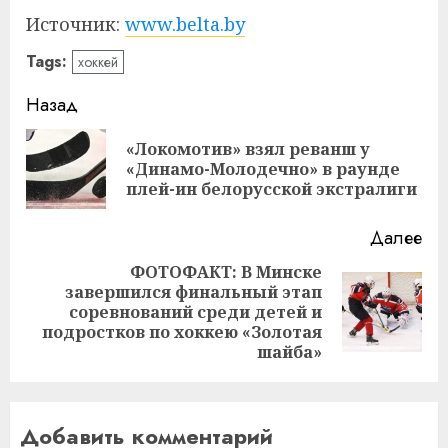
Источник:
www.belta.by
Tags:
хоккей
Навигация
Назад
записи
«Локомотив» взял реванш у
Пр
«Динамо-Молодечно» в раунде
за
плей-ин белорусской экстралиги
Далее
ФОТОФАКТ: В Минске
завершился финальный этап
Следующая
соревнований среди детей и
запись:
подростков по хоккею «Золотая
шайба»
Добавить комментарий