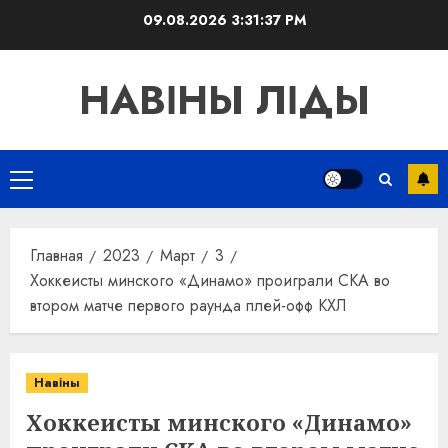
Перейти
09.08.2026
3:31:38 PM
к
содержимому
НАВІНЫ ЛІДЫ
Основное
меню
Главная
2023
Март
3
Хоккеисты минского «Динамо» проиграли СКА во
втором матче первого раунда плей-офф КХЛ
Навіны
Хоккеисты минского «Динамо»